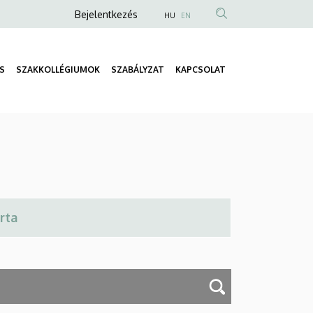
Anonim
Bejelentkezés
HU
EN
Felhasználói
fiók
S
SZAKKOLLÉGIUMOK
SZABÁLYZAT
KAPCSOLAT
menüje
Fő
navigáció