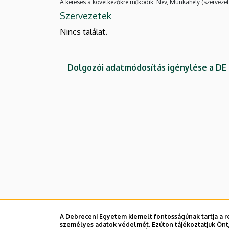
A keresés a következőkre működik: Név, Munkahely (szervezet
Szervezetek
Nincs találat.
Dolgozói adatmódosítás igénylése a D
A Debreceni Egyetem kiemelt fontosságúnak tartja a re
személyes adatok védelmét. Ezúton tájékoztatjuk Önt,