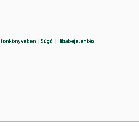
lefonkönyvében
|
Súgó
|
Hibabejelentés