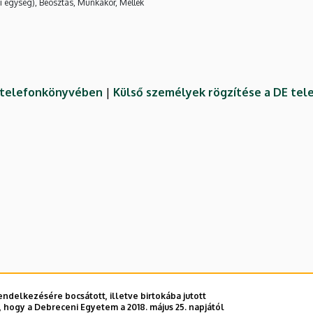
i egység), Beosztás, Munkakör, Mellék
E telefonkönyvében
|
Külső személyek rögzítése a DE te
ndelkezésére bocsátott, illetve birtokába jutott
 hogy a Debreceni Egyetem a 2018. május 25. napjától