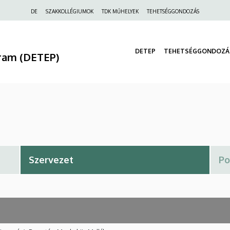
Felső
DE
SZAKKOLLÉGIUMOK
TDK MŰHELYEK
TEHETSÉGGONDOZÁS
navigáció
DETEP
TEHETSÉGGONDOZÁ
ram (DETEP)