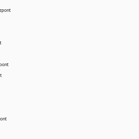
zpont
t
zpont
t
pont