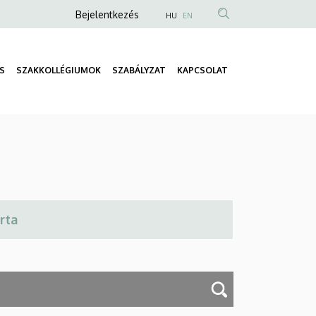
Anonim
Bejelentkezés
HU
EN
Felhasználói
fiók
S
SZAKKOLLÉGIUMOK
SZABÁLYZAT
KAPCSOLAT
menüje
Fő
navigáció