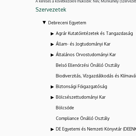
A keresés a következőkre működik: Név, Munkahely (szervezet
Szervezetek
Debreceni Egyetem
Agrár Kutatóintézetek és Tangazdaság
Állam- és Jogtudományi Kar
Általános Orvostudományi Kar
Belső Ellenőrzési Önálló Osztály
Biodiverzitás, Vízgazdálkodás és Klíma
Biztonsági Főigazgatóság
Bölcsészettudományi Kar
Bölcsőde
Compliance Önálló Osztály
DE Egyetemi és Nemzeti Könyvtár (DEEN