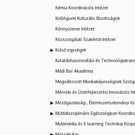
Kémia Koordinációs Intézet
Kollégiumi Kulturális Bizottságok
Könnyűzenei Intézet
Közszolgálati Szakértői Intézet
Külső egységek
Kutatáshasznosítási és Technológiatran
Mádi Bor Akadémia
Megváltozott Munkaképességűek Szolgá
Mérnöki és Üzletfejlesztési Innovációs In
Mezőgazdaság-, Élelmiszertudományi és
Multidiszciplináris Egészségipari Koordin
Multimédia és E-learning Technikai Közp
Műszaki Kar