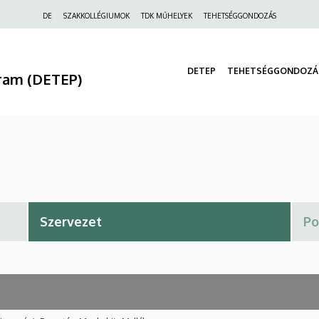
Felső
DE
SZAKKOLLÉGIUMOK
TDK MŰHELYEK
TEHETSÉGGONDOZÁS
navigáció
DETEP
TEHETSÉGGONDOZÁ
ram (DETEP)