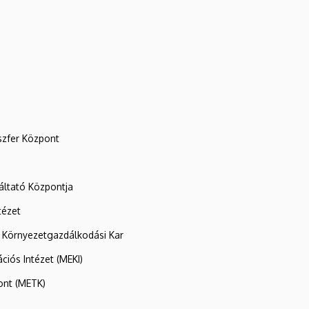
szfer Központ
ltató Központja
tézet
 Környezetgazdálkodási Kar
ációs Intézet (MEKI)
ont (METK)