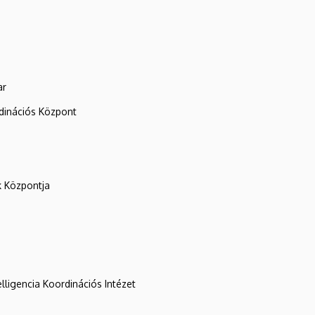
ar
rdinációs Központ
k Központja
lligencia Koordinációs Intézet