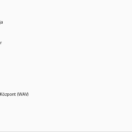
ja
r
R Központ (WAV)