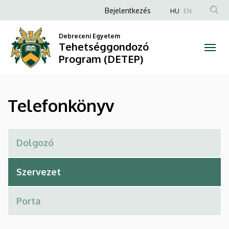
Telefonkönyv
Ugrás
Anonim
Bejelentkezés
HU
EN
a
Felhasználói
|
tartalomra
Debreceni Egyetem
fiók
Tehetséggondozó
Tehetséggondozó
menüje
Program (DETEP)
Program
(DETEP)
Telefonkönyv