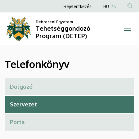
Telefonkönyv
Ugrás
Anonim
Bejelentkezés
HU
EN
a
Felhasználói
|
tartalomra
Debreceni Egyetem
fiók
Tehetséggondozó
Tehetséggondozó
menüje
Program (DETEP)
Program
(DETEP)
Telefonkönyv