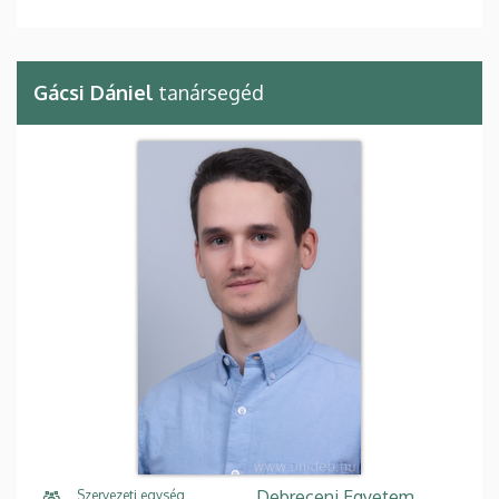
Gácsi Dániel
tanársegéd
Debreceni Egyetem,
Szervezeti egység