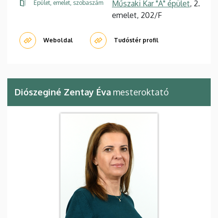
Műszaki Kar "A" épület
, 2.
Épület, emelet, szobaszám
emelet, 202/F
Weboldal
Tudóstér profil
Diószeginé Zentay Éva
mesteroktató