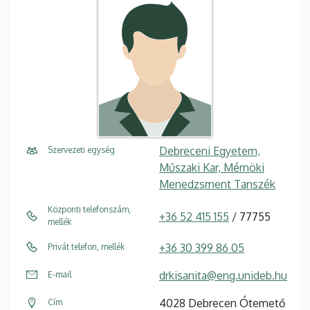
Debreceni Egyetem,
Szervezeti egység
Műszaki Kar, Mérnöki
Menedzsment Tanszék
Központi telefonszám,
+36 52 415 155
/ 77755
mellék
+36 30 399 86 05
Privát telefon, mellék
drkisanita@eng.unideb.hu
E-mail
4028 Debrecen Ótemető
Cím