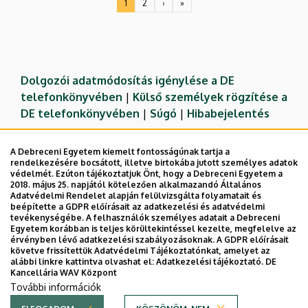
1
2
›
»
Jelenlegi
Oldal
Következő
Utolsó
oldal
oldal
oldal
Dolgozói adatmódosítás igénylése a DE
telefonkönyvében
|
Külső személyek rögzítése a
DE telefonkönyvében
|
Súgó
|
Hibabejelentés
A Debreceni Egyetem kiemelt fontosságúnak tartja a
rendelkezésére bocsátott, illetve birtokába jutott személyes adatok
védelmét. Ezúton tájékoztatjuk Önt, hogy a Debreceni Egyetem a
2018. május 25. napjától kötelezően alkalmazandó Általános
Adatvédelmi Rendelet alapján felülvizsgálta folyamatait és
beépítette a GDPR előírásait az adatkezelési és adatvédelmi
tevékenységébe. A felhasználók személyes adatait a Debreceni
Egyetem korábban is teljes körültekintéssel kezelte, megfelelve az
érvényben lévő adatkezelési szabályozásoknak. A GDPR előírásait
követve frissítettük Adatvédelmi Tájékoztatónkat, amelyet az
Adatvédelem
Adatvédelem
alábbi linkre kattintva olvashat el:
Adatkezelési tájékoztató.
DE
Kancellária WAV Központ
Technikai információk
További információk