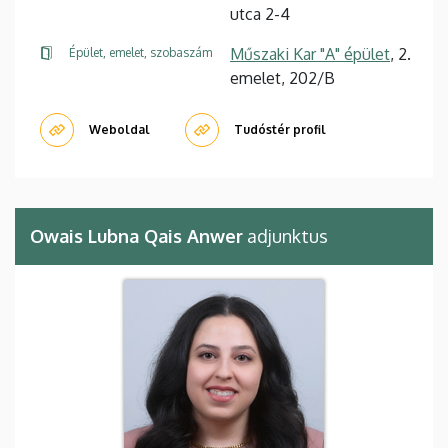
utca 2-4
Műszaki Kar "A" épület
, 2.
Épület, emelet, szobaszám
emelet, 202/B
Weboldal
Tudóstér profil
Owais Lubna Qais Anwer
adjunktus