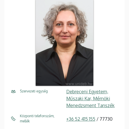
Debreceni Egyetem,
Szervezeti egység
Műszaki Kar, Mérnöki
Menedzsment Tanszék
Központi telefonszám,
+36 52 415 155
/ 77730
mellék