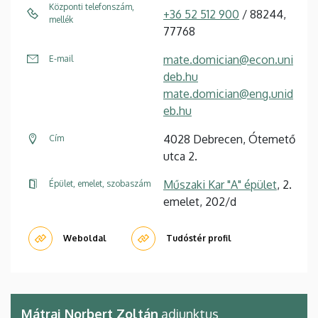
Központi telefonszám,
+36 52 512 900
/ 88244,
mellék
77768
mate.domician@econ.uni
E-mail
deb.hu
mate.domician@eng.unid
eb.hu
4028 Debrecen, Ótemető
Cím
utca 2.
Műszaki Kar "A" épület
, 2.
Épület, emelet, szobaszám
emelet, 202/d
Weboldal
Tudóstér profil
Mátrai Norbert Zoltán
adjunktus