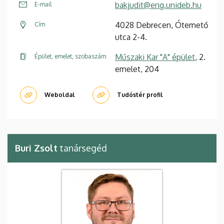
bakjudit@eng.unideb.hu
E-mail
4028 Debrecen, Ótemető
Cím
utca 2-4.
Műszaki Kar "A" épület
, 2.
Épület, emelet, szobaszám
emelet, 204
Weboldal
Tudóstér profil
Buri Zsolt
tanársegéd