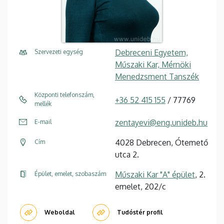
Debreceni Egyetem,
Szervezeti egység
Műszaki Kar, Mérnöki
Menedzsment Tanszék
Központi telefonszám,
+36 52 415 155
/ 77769
mellék
zentayevi@eng.unideb.hu
E-mail
4028 Debrecen, Ótemető
Cím
utca 2.
Műszaki Kar "A" épület
, 2.
Épület, emelet, szobaszám
emelet, 202/c
Weboldal
Tudóstér profil