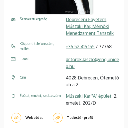
Debreceni Egyetem,
Szervezeti egység
Műszaki Kar, Mérnöki
Menedzsment Tanszék
Központi telefonszám,
+36 52 415 155
/ 77768
mellék
dr.torok.laszlo@eng.unide
E-mail
b.hu
4028 Debrecen, Ótemető
Cím
utca 2.
Műszaki Kar "A" épület
, 2.
Épület, emelet, szobaszám
emelet, 202/D
Weboldal
Tudóstér profil