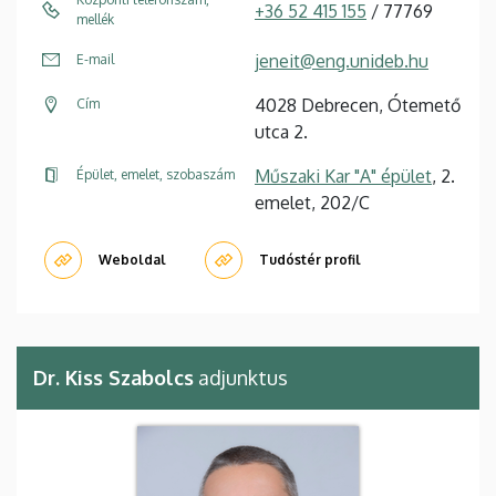
+36 52 415 155
/ 77769
mellék
jeneit@eng.unideb.hu
E-mail
4028 Debrecen, Ótemető
Cím
utca 2.
Műszaki Kar "A" épület
, 2.
Épület, emelet, szobaszám
emelet, 202/C
Weboldal
Tudóstér profil
Dr. Kiss Szabolcs
adjunktus