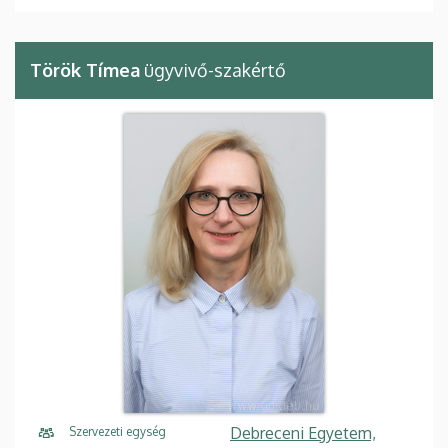
Török Tímea
ügyvivő-szakértő
Debreceni Egyetem,
Szervezeti egység