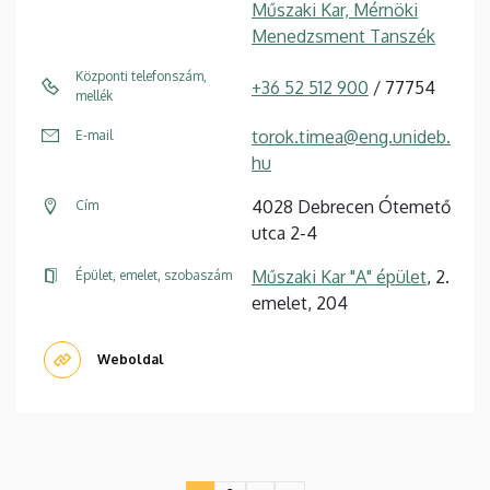
Műszaki Kar, Mérnöki
Menedzsment Tanszék
Központi telefonszám,
+36 52 512 900
/ 77754
mellék
torok.timea@eng.unideb.
E-mail
hu
4028 Debrecen Ótemető
Cím
utca 2-4
Műszaki Kar "A" épület
, 2.
Épület, emelet, szobaszám
emelet, 204
Weboldal
Oldalszámozás