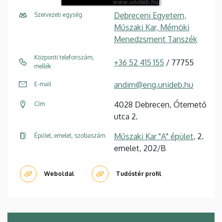
Debreceni Egyetem,
Szervezeti egység
Műszaki Kar, Mérnöki
Menedzsment Tanszék
Központi telefonszám,
+36 52 415 155
/ 77755
mellék
andim@eng.unideb.hu
E-mail
4028 Debrecen, Ótemető
Cím
utca 2.
Műszaki Kar "A" épület
, 2.
Épület, emelet, szobaszám
emelet, 202/B
Weboldal
Tudóstér profil