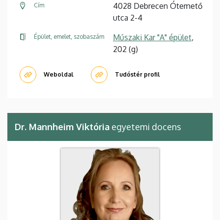
4028 Debrecen Ótemető
Cím
utca 2-4
Műszaki Kar "A" épület
,
Épület, emelet, szobaszám
202 (g)
Weboldal
Tudóstér profil
Dr. Mannheim Viktória
egyetemi docens