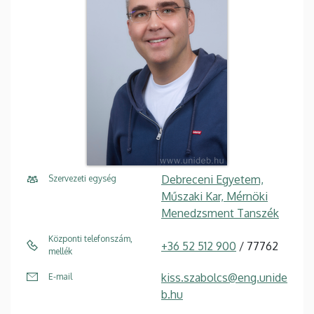
Debreceni Egyetem,
Szervezeti egység
Műszaki Kar, Mérnöki
Menedzsment Tanszék
Központi telefonszám,
+36 52 512 900
/ 77762
mellék
kiss.szabolcs@eng.unide
E-mail
b.hu