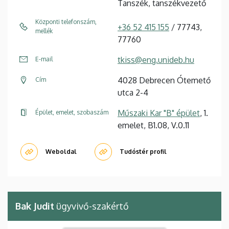
Tanszék, tanszékvezető
Központi telefonszám,
+36 52 415 155
/ 77743,
mellék
77760
tkiss@eng.unideb.hu
E-mail
4028 Debrecen Ótemető
Cím
utca 2-4
Műszaki Kar "B" épület
, 1.
Épület, emelet, szobaszám
emelet, B1.08, V.0.11
Weboldal
Tudóstér profil
Bak Judit
ügyvivő-szakértő