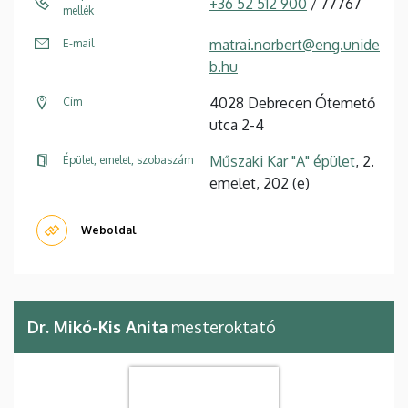
+36 52 512 900
/ 77767
mellék
matrai.norbert@eng.unide
E-mail
b.hu
4028 Debrecen Ótemető
Cím
utca 2-4
Műszaki Kar "A" épület
, 2.
Épület, emelet, szobaszám
emelet, 202 (e)
Weboldal
Dr. Mikó-Kis Anita
mesteroktató