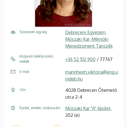
Debreceni Egyetem,
Szervezeti egység
Műszaki Kar, Mérnöki
Menedzsment Tanszék
Központi telefonszám,
+36 52 512 900
/ 77767
mellék
mannheim.viktoria@eng.u
E-mail
nideb.hu
4028 Debrecen Ótemető
Cím
utca 2-4
Műszaki Kar "A" épület
,
Épület, emelet, szobaszám
202 (e)