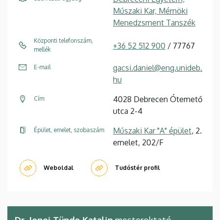
Műszaki Kar, Mérnöki
Menedzsment Tanszék
Központi telefonszám,
+36 52 512 900
/ 77767
mellék
gacsi.daniel@eng.unideb.
E-mail
hu
4028 Debrecen Ótemető
Cím
utca 2-4
Műszaki Kar "A" épület
, 2.
Épület, emelet, szobaszám
emelet, 202/F
Weboldal
Tudóstér profil
Dr. Jenei Tünde Katalin
mesteroktató