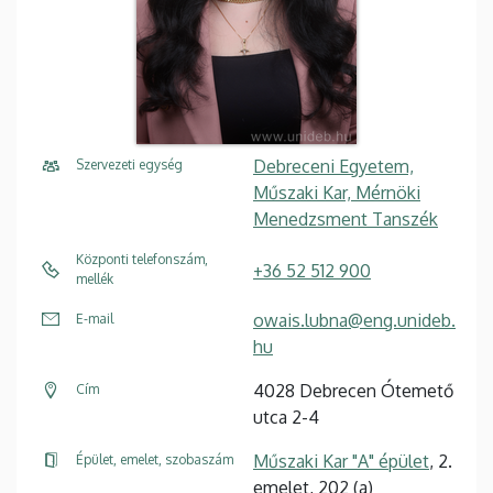
Debreceni Egyetem,
Szervezeti egység
Műszaki Kar, Mérnöki
Menedzsment Tanszék
Központi telefonszám,
+36 52 512 900
mellék
owais.lubna@eng.unideb.
E-mail
hu
4028 Debrecen Ótemető
Cím
utca 2-4
Műszaki Kar "A" épület
, 2.
Épület, emelet, szobaszám
emelet, 202 (a)