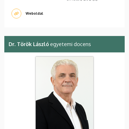
Weboldal
Dr. Török László
egyetemi docens