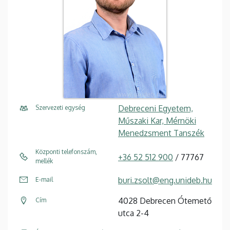
Debreceni Egyetem,
Szervezeti egység
Műszaki Kar, Mérnöki
Menedzsment Tanszék
Központi telefonszám,
+36 52 512 900
/ 77767
mellék
buri.zsolt@eng.unideb.hu
E-mail
4028 Debrecen Ótemető
Cím
utca 2-4