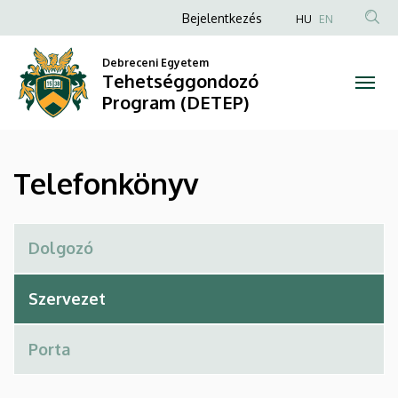
Telefonkönyv
Ugrás
Anonim
Bejelentkezés
HU
EN
a
Felhasználói
|
tartalomra
Debreceni Egyetem
fiók
Tehetséggondozó
Tehetséggondozó
menüje
Program (DETEP)
Program
(DETEP)
Telefonkönyv