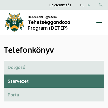
Telefonkönyv
Ugrás
Anonim
Bejelentkezés
HU
EN
a
Felhasználói
|
tartalomra
Debreceni Egyetem
fiók
Tehetséggondozó
Tehetséggondozó
menüje
Program (DETEP)
Program
(DETEP)
Telefonkönyv