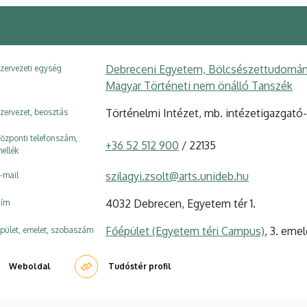
Debreceni Egyetem, Bölcsészettudományi
zervezeti egység
Magyar Történeti nem önálló Tanszék
Történelmi Intézet, mb. intézetigazgató
zervezet, beosztás
özponti telefonszám,
+36 52 512 900
/ 22135
ellék
szilagyi.zsolt@arts.unideb.hu
-mail
4032 Debrecen, Egyetem tér 1.
ím
Főépület (Egyetem téri Campus)
, 3. emel
pület, emelet, szobaszám
Weboldal
Tudóstér profil