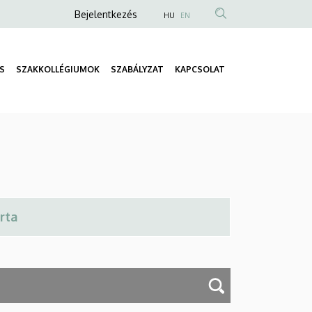
Anonim
Bejelentkezés
HU
EN
Felhasználói
fiók
S
SZAKKOLLÉGIUMOK
SZABÁLYZAT
KAPCSOLAT
menüje
Fő
navigáció