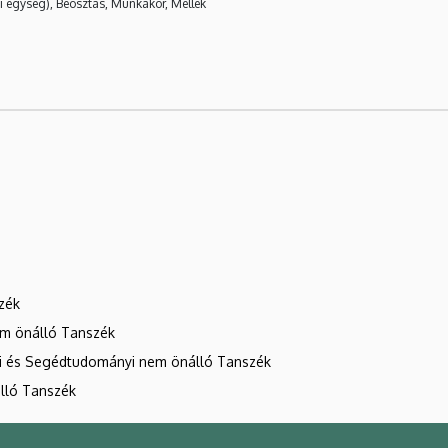
i egység), Beosztás, Munkakör, Mellék
zék
nem önálló Tanszék
ti és Segédtudományi nem önálló Tanszék
lló Tanszék