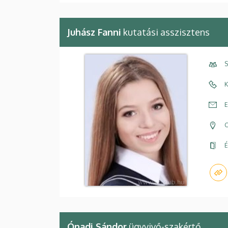
Juhász Fanni
kutatási asszisztens
S
K
E
C
É
Ónadi Sándor
ügyvivő-szakértő