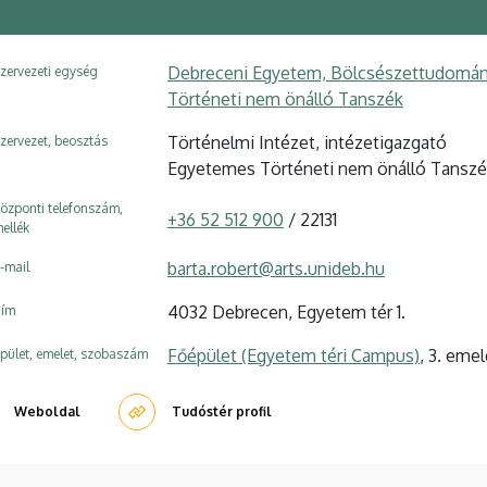
Debreceni Egyetem, Bölcsészettudomány
zervezeti egység
Történeti nem önálló Tanszék
Történelmi Intézet, intézetigazgató
zervezet, beosztás
Egyetemes Történeti nem önálló Tanszé
özponti telefonszám,
+36 52 512 900
/ 22131
ellék
barta.robert@arts.unideb.hu
-mail
4032 Debrecen, Egyetem tér 1.
ím
Főépület (Egyetem téri Campus)
, 3. emel
pület, emelet, szobaszám
Weboldal
Tudóstér profil