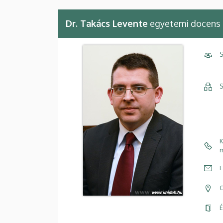
Dr. Takács Levente
egyetemi docens
S
S
K
m
E
C
É