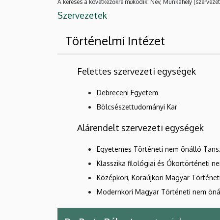
A keresés a következőkre működik: Név, Munkahely (szervezet
Szervezetek
Történelmi Intézet
Felettes szervezeti egységek
Debreceni Egyetem
Bölcsészettudományi Kar
Alárendelt szervezeti egységek
Egyetemes Történeti nem önálló Tans
Klasszika filológiai és Ókortörténeti 
Középkori, Koraújkori Magyar Történe
Modernkori Magyar Történeti nem öná