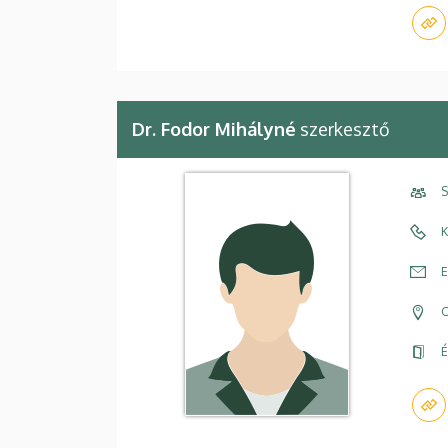
Dr. Fodor Mihályné
szerkesztő
S
K
E
C
É