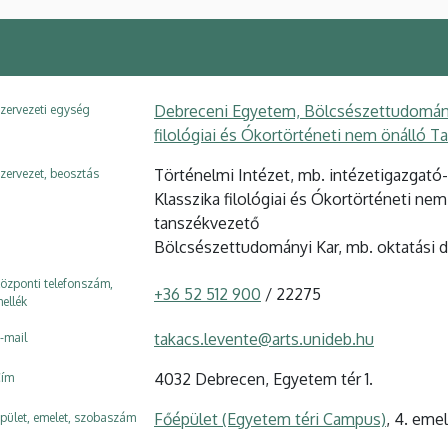
Debreceni Egyetem, Bölcsészettudományi
zervezeti egység
filológiai és Ókortörténeti nem önálló T
Történelmi Intézet, mb. intézetigazgató
zervezet, beosztás
Klasszika filológiai és Ókortörténeti ne
tanszékvezető
Bölcsészettudományi Kar, mb. oktatási 
özponti telefonszám,
+36 52 512 900
/ 22275
ellék
takacs.levente@arts.unideb.hu
-mail
4032 Debrecen, Egyetem tér 1.
ím
Főépület (Egyetem téri Campus)
, 4. eme
pület, emelet, szobaszám