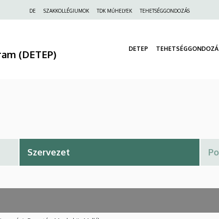
Felső
DE
SZAKKOLLÉGIUMOK
TDK MŰHELYEK
TEHETSÉGGONDOZÁS
navigáció
DETEP
TEHETSÉGGONDOZÁ
ram (DETEP)