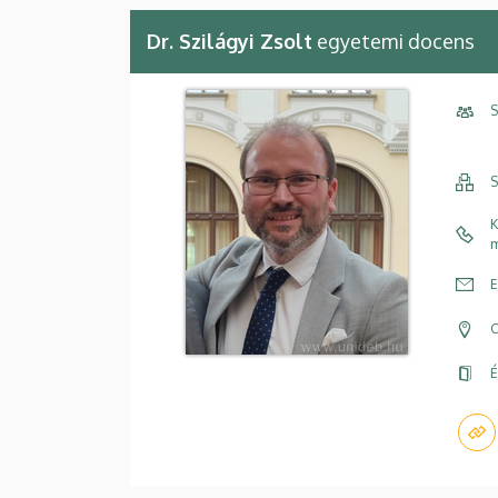
Dr. Szilágyi Zsolt
egyetemi docens
S
S
K
m
E
C
É