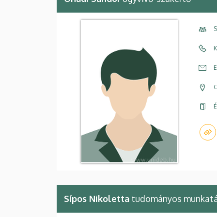
S
K
E
C
É
Sípos Nikoletta
tudományos munkatá