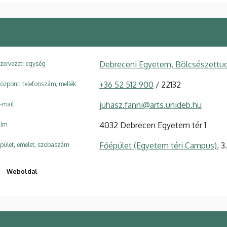
Debreceni Egyetem, Bölcsészettud
zervezeti egység
+36 52 512 900
/ 22132
özponti telefonszám, mellék
juhasz.fanni@arts.unideb.hu
-mail
4032 Debrecen Egyetem tér 1
ím
Főépület (Egyetem téri Campus)
, 
pület, emelet, szobaszám
Weboldal