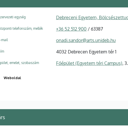
Debreceni Egyetem, Bölcsészettud
zervezeti egység
+36 52 512 900
/ 63387
özponti telefonszám, mellék
onadi.sandor@arts.unideb.hu
-mail
4032 Debrecen Egyetem tér 1
ím
Főépület (Egyetem téri Campus)
, 
pület, emelet, szobaszám
Weboldal
rs