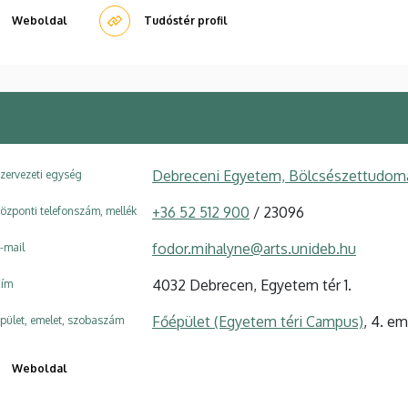
Weboldal
Tudóstér profil
Debreceni Egyetem, Bölcsészettudomán
zervezeti egység
+36 52 512 900
/ 23096
özponti telefonszám, mellék
fodor.mihalyne@arts.unideb.hu
-mail
4032 Debrecen, Egyetem tér 1.
ím
Főépület (Egyetem téri Campus)
, 4. e
pület, emelet, szobaszám
Weboldal