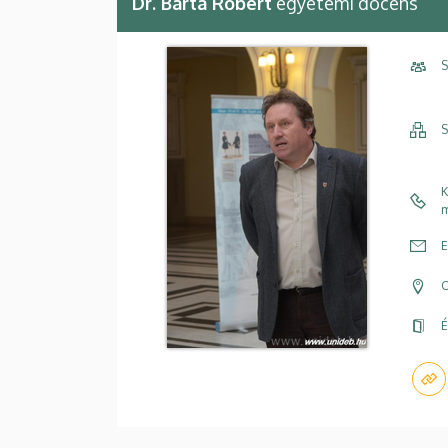
Dr. Barta Róbert
egyetemi docens
S
S
K
m
E
C
É