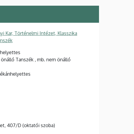
 Kar, Történelmi Intézet, Klasszika
anszék
-helyettes
m önálló Tanszék , mb. nem önálló
dékánhelyettes
let, 407/D (oktatói szoba)