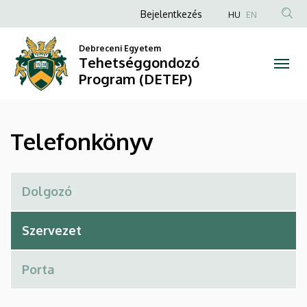
Telefonkönyv
Ugrás
Anonim
Bejelentkezés
HU
EN
a
Felhasználói
|
tartalomra
Debreceni Egyetem
fiók
Tehetséggondozó
Tehetséggondozó
menüje
Program (DETEP)
Program
(DETEP)
Telefonkönyv