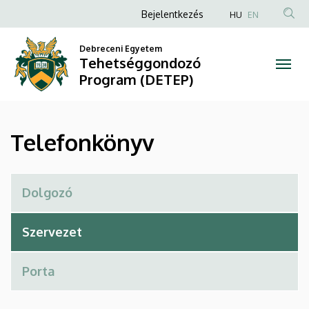
Telefonkönyv
Ugrás
Anonim
Bejelentkezés
HU
EN
a
Felhasználói
|
tartalomra
Debreceni Egyetem
fiók
Tehetséggondozó
Tehetséggondozó
menüje
Program (DETEP)
Program
(DETEP)
Telefonkönyv