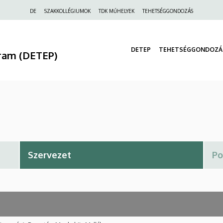
Felső
DE
SZAKKOLLÉGIUMOK
TDK MŰHELYEK
TEHETSÉGGONDOZÁS
navigáció
DETEP
TEHETSÉGGONDOZÁ
ram (DETEP)