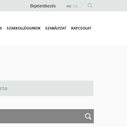
Anonim
Bejelentkezés
HU
EN
Felhasználói
fiók
S
SZAKKOLLÉGIUMOK
SZABÁLYZAT
KAPCSOLAT
menüje
Fő
navigáció