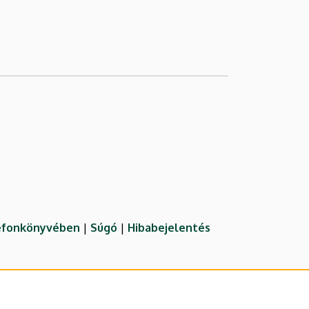
lefonkönyvében
|
Súgó
|
Hibabejelentés