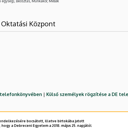
i egység), Beosztás, Munkakör, Mellék
 Oktatási Központ
E telefonkönyvében
|
Külső személyek rögzítése a DE te
ndelkezésére bocsátott, illetve birtokába jutott
 hogy a Debreceni Egyetem a 2018. május 25. napjától