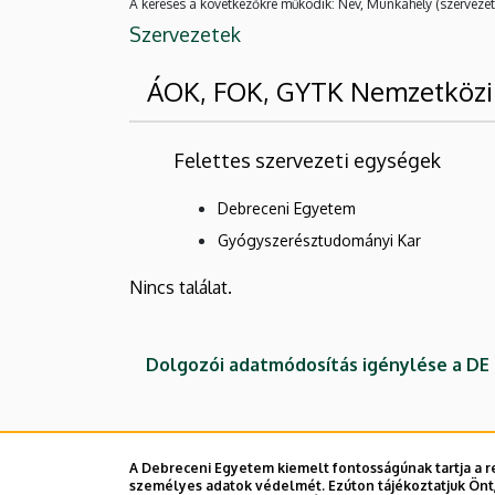
A keresés a következőkre működik: Név, Munkahely (szervezet
Szervezetek
ÁOK, FOK, GYTK Nemzetközi
Felettes szervezeti egységek
Debreceni Egyetem
Gyógyszerésztudományi Kar
Nincs találat.
Dolgozói adatmódosítás igénylése a D
A Debreceni Egyetem kiemelt fontosságúnak tartja a re
személyes adatok védelmét. Ezúton tájékoztatjuk Önt,