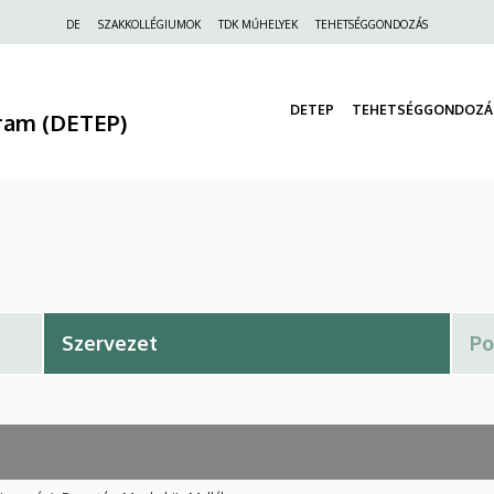
Felső
DE
SZAKKOLLÉGIUMOK
TDK MŰHELYEK
TEHETSÉGGONDOZÁS
navigáció
DETEP
TEHETSÉGGONDOZÁ
ram (DETEP)