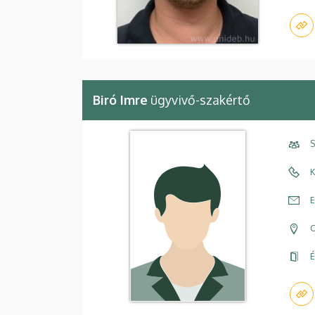
Biró Imre
ügyvivő-szakértő
S
K
E
C
É