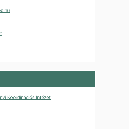
eb.hu
t
yi Koordinációs Intézet