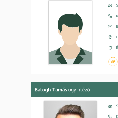
S
K
E
C
É
Balogh Tamás
ügyintéző
S
K