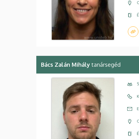
C
É
Bács Zalán Mihály
tanársegéd
S
K
E
C
É