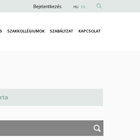
Anonim
Bejelentkezés
HU
EN
Felhasználói
fiók
S
SZAKKOLLÉGIUMOK
SZABÁLYZAT
KAPCSOLAT
menüje
Fő
navigáció