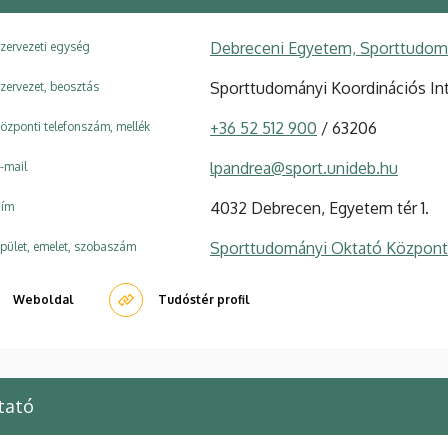
Debreceni Egyetem, Sporttudomá
zervezeti egység
Sporttudományi Koordinációs Int
zervezet, beosztás
+36 52 512 900
/ 63206
özponti telefonszám, mellék
lpandrea@sport.unideb.hu
-mail
4032 Debrecen, Egyetem tér 1.
ím
Sporttudományi Oktató Központ
pület, emelet, szobaszám
Weboldal
Tudóstér profil
tató