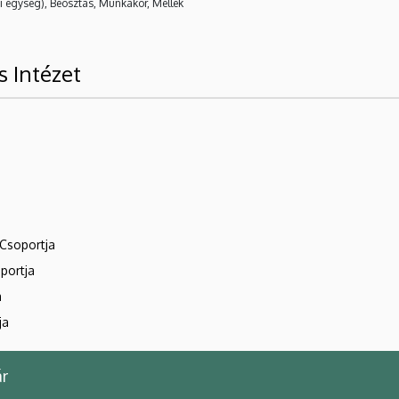
i egység), Beosztás, Munkakör, Mellék
 Intézet
Csoportja
portja
a
ja
r