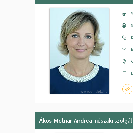
S
S
K
E
C
É
Ákos-Molnár Andrea
műszaki szolgál