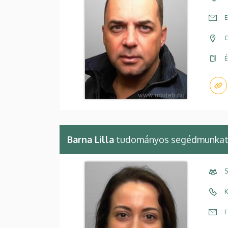
E
C
É
Barna Lilla
tudományos segédmunkat
S
K
E