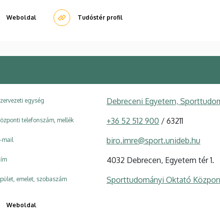
Weboldal
Tudóstér profil
Debreceni Egyetem, Sporttudom
zervezeti egység
+36 52 512 900
/ 63211
özponti telefonszám, mellék
biro.imre@sport.unideb.hu
-mail
4032 Debrecen, Egyetem tér 1.
ím
Sporttudományi Oktató Közpon
pület, emelet, szobaszám
Weboldal