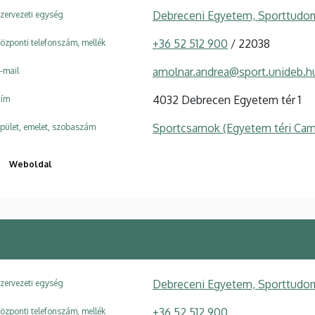
Debreceni Egyetem, Sporttudom
zervezeti egység
+36 52 512 900
/ 22038
özponti telefonszám, mellék
amolnar.andrea@sport.unideb.h
-mail
4032 Debrecen Egyetem tér 1
ím
Sportcsarnok (Egyetem téri Ca
pület, emelet, szobaszám
Weboldal
Debreceni Egyetem, Sporttudom
zervezeti egység
+36 52 512 900
özponti telefonszám, mellék