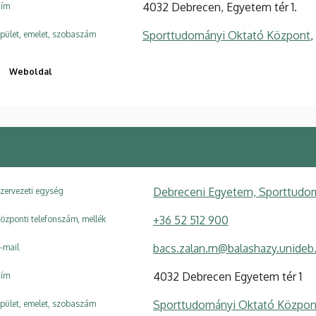
4032 Debrecen, Egyetem tér 1.
ím
Sporttudományi Oktató Központ
,
pület, emelet, szobaszám
Weboldal
Debreceni Egyetem, Sporttudom
zervezeti egység
+36 52 512 900
özponti telefonszám, mellék
bacs.zalan.m@balashazy.unideb
-mail
4032 Debrecen Egyetem tér 1
ím
Sporttudományi Oktató Közpon
pület, emelet, szobaszám