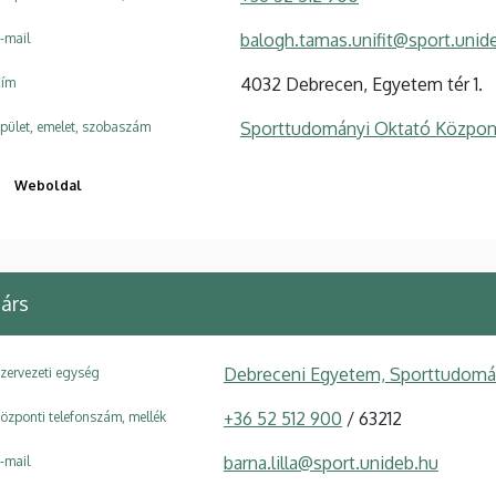
balogh.tamas.unifit@sport.unid
-mail
4032 Debrecen, Egyetem tér 1.
ím
Sporttudományi Oktató Közpon
pület, emelet, szobaszám
Weboldal
árs
Debreceni Egyetem, Sporttudomán
zervezeti egység
+36 52 512 900
/ 63212
özponti telefonszám, mellék
barna.lilla@sport.unideb.hu
-mail