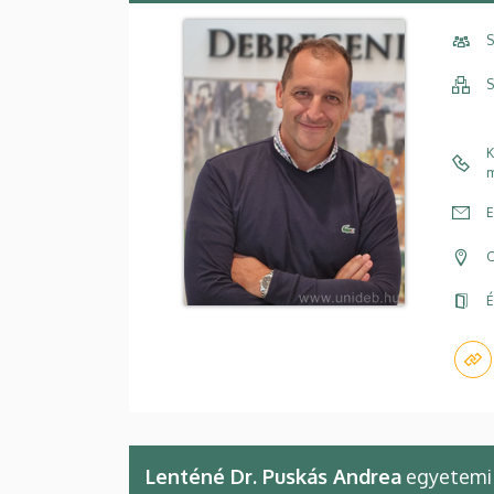
S
S
K
m
E
C
É
Lenténé Dr. Puskás Andrea
egyetemi 