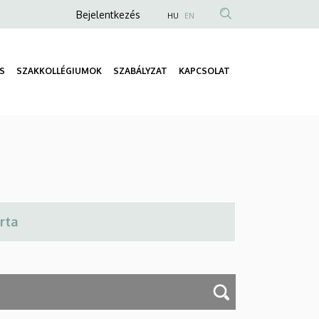
Anonim
Bejelentkezés
HU
EN
Felhasználói
fiók
S
SZAKKOLLÉGIUMOK
SZABÁLYZAT
KAPCSOLAT
menüje
Fő
navigáció