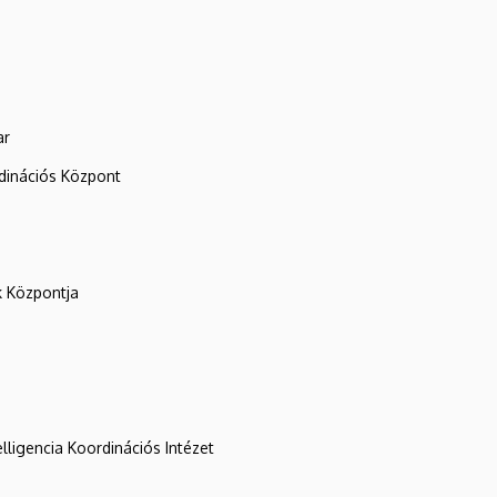
ar
rdinációs Központ
k Központja
lligencia Koordinációs Intézet