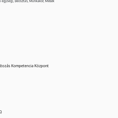
i egység), Beosztás, Munkakör, Mellék
változás Kompetencia Központ
K)