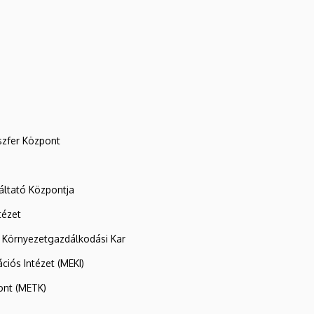
szfer Központ
ltató Központja
tézet
 Környezetgazdálkodási Kar
ációs Intézet (MEKI)
ont (METK)