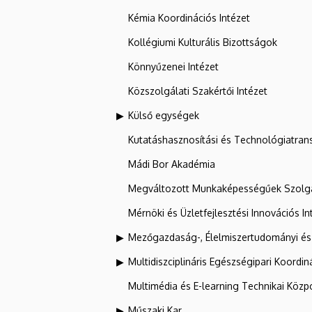
Kémia Koordinációs Intézet
Kollégiumi Kulturális Bizottságok
Könnyűzenei Intézet
Közszolgálati Szakértői Intézet
Külső egységek
Kutatáshasznosítási és Technológiatran
Mádi Bor Akadémia
Megváltozott Munkaképességűek Szolgá
Mérnöki és Üzletfejlesztési Innovációs In
Mezőgazdaság-, Élelmiszertudományi és
Multidiszciplináris Egészségipari Koordin
Multimédia és E-learning Technikai Közp
Műszaki Kar