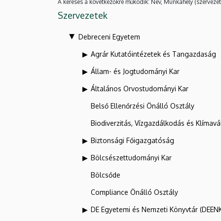
A keresés a következőkre működik: Név, Munkahely (szervezet
Szervezetek
Debreceni Egyetem
Agrár Kutatóintézetek és Tangazdaság
Állam- és Jogtudományi Kar
Általános Orvostudományi Kar
Belső Ellenőrzési Önálló Osztály
Biodiverzitás, Vízgazdálkodás és Klíma
Biztonsági Főigazgatóság
Bölcsészettudományi Kar
Bölcsőde
Compliance Önálló Osztály
DE Egyetemi és Nemzeti Könyvtár (DEEN