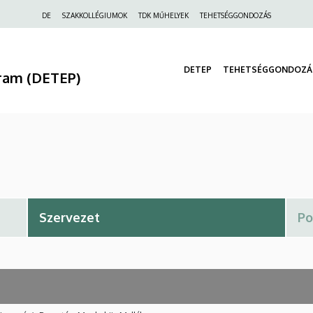
Felső
DE
SZAKKOLLÉGIUMOK
TDK MŰHELYEK
TEHETSÉGGONDOZÁS
navigáció
DETEP
TEHETSÉGGONDOZÁ
ram (DETEP)