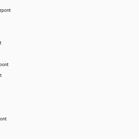
zpont
t
zpont
t
pont