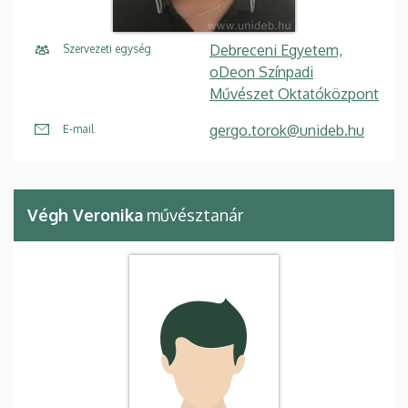
Debreceni Egyetem,
Szervezeti egység
oDeon Színpadi
Művészet Oktatóközpont
gergo.torok@unideb.hu
E-mail
Végh Veronika
művésztanár