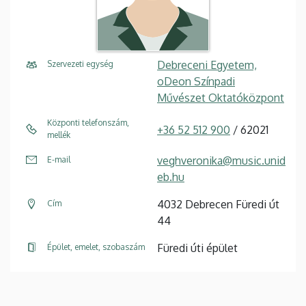
Debreceni Egyetem,
Szervezeti egység
oDeon Színpadi
Művészet Oktatóközpont
Központi telefonszám,
+36 52 512 900
/ 62021
mellék
veghveronika@music.unid
E-mail
eb.hu
4032 Debrecen Füredi út
Cím
44
Füredi úti épület
Épület, emelet, szobaszám