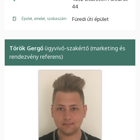
44
Füredi úti épület
Épület, emelet, szobaszám
Török Gergő
ügyvivő-szakértő (marketing és
rendezvény referens)