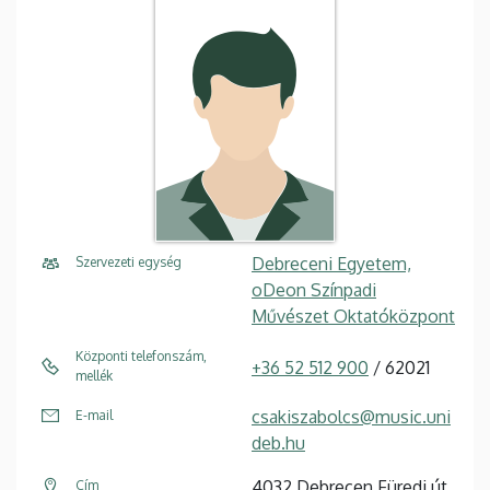
Debreceni Egyetem,
Szervezeti egység
oDeon Színpadi
Művészet Oktatóközpont
Központi telefonszám,
+36 52 512 900
/ 62021
mellék
csakiszabolcs@music.uni
E-mail
deb.hu
4032 Debrecen Füredi út
Cím