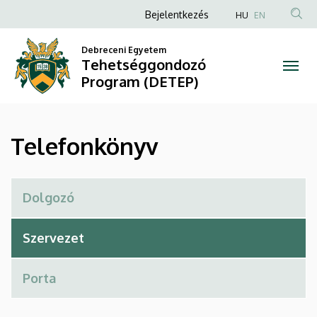
Telefonkönyv
Ugrás
Anonim
Bejelentkezés
HU
EN
a
Felhasználói
|
tartalomra
Debreceni Egyetem
fiók
Tehetséggondozó
Tehetséggondozó
menüje
Program (DETEP)
Program
(DETEP)
Telefonkönyv