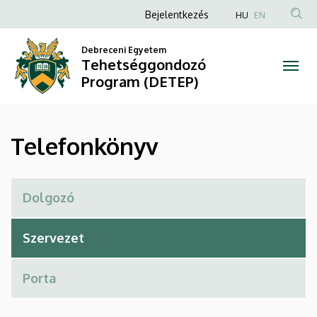
Telefonkönyv
Ugrás
Anonim
Bejelentkezés
HU
EN
a
Felhasználói
|
tartalomra
Debreceni Egyetem
fiók
Tehetséggondozó
Tehetséggondozó
menüje
Program (DETEP)
Program
(DETEP)
Telefonkönyv