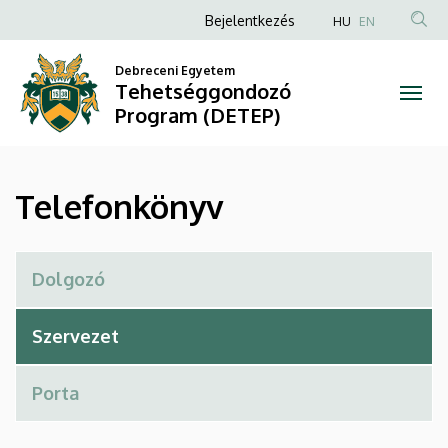
Telefonkönyv
Ugrás
Anonim
Bejelentkezés
HU
EN
a
Felhasználói
|
tartalomra
Debreceni Egyetem
fiók
Tehetséggondozó
Tehetséggondozó
menüje
Program (DETEP)
Program
(DETEP)
Telefonkönyv