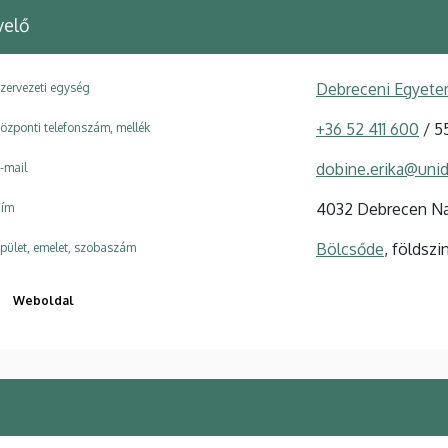
velő
Debreceni Egyete
zervezeti egység
+36 52 411 600
/ 5
özponti telefonszám, mellék
dobine.erika@uni
-mail
4032 Debrecen Na
ím
Bölcsőde
, földszi
pület, emelet, szobaszám
Weboldal