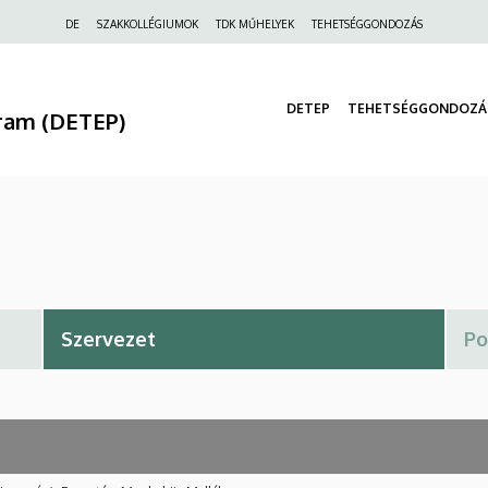
Felső
DE
SZAKKOLLÉGIUMOK
TDK MŰHELYEK
TEHETSÉGGONDOZÁS
navigáció
DETEP
TEHETSÉGGONDOZÁ
ram (DETEP)