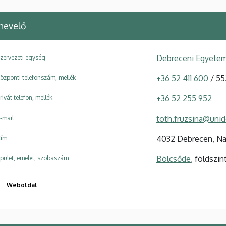
nevelő
Debreceni Egyetem
zervezeti egység
+36 52 411 600
/ 55
özponti telefonszám, mellék
+36 52 255 952
rivát telefon, mellék
toth.fruzsina@uni
-mail
4032 Debrecen, Nag
ím
Bölcsőde
, földszin
pület, emelet, szobaszám
Weboldal