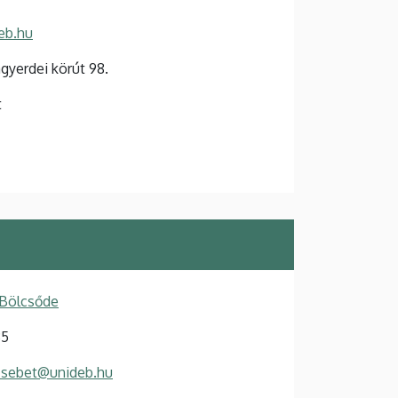
eb.hu
yerdei körút 98.
t
 Bölcsőde
35
zsebet@unideb.hu