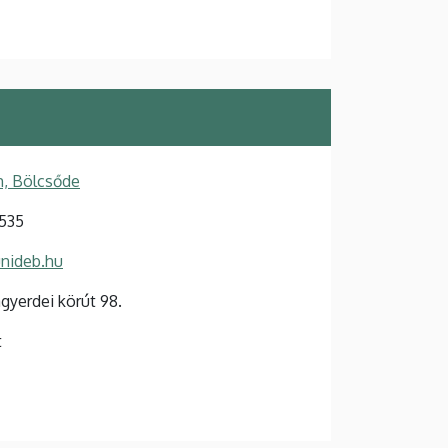
, Bölcsőde
535
nideb.hu
yerdei körút 98.
t