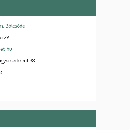
m, Bölcsőde
5229
deb.hu
gyerdei körút 98
nt