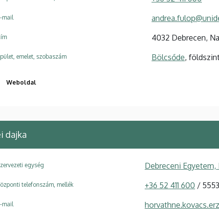
andrea.fulop@unid
-mail
4032 Debrecen, Nag
ím
Bölcsőde
, földszin
pület, emelet, szobaszám
Weboldal
i dajka
Debreceni Egyetem,
zervezeti egység
+36 52 411 600
/ 555
özponti telefonszám, mellék
horvathne.kovacs.er
-mail