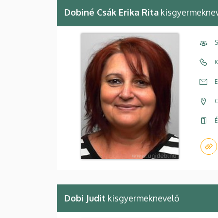
Dobiné Csák Erika Rita
kisgyermekne
S
K
E
C
É
Dobi Judit
kisgyermeknevelő