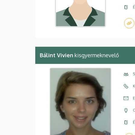
É
Bálint Vivien
kisgyermeknevelő
S
K
E
C
É