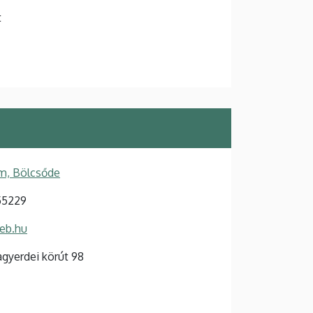
t
m, Bölcsőde
55229
deb.hu
gyerdei körút 98