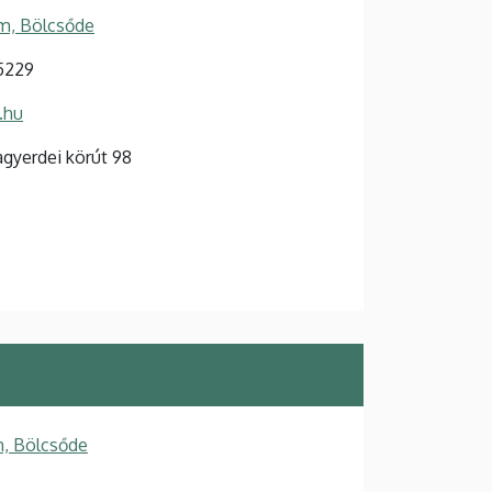
m, Bölcsőde
5229
.hu
gyerdei körút 98
, Bölcsőde