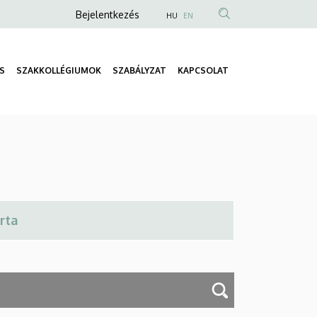
Anonim
Bejelentkezés
HU
EN
Felhasználói
fiók
S
SZAKKOLLÉGIUMOK
SZABÁLYZAT
KAPCSOLAT
menüje
Fő
navigáció