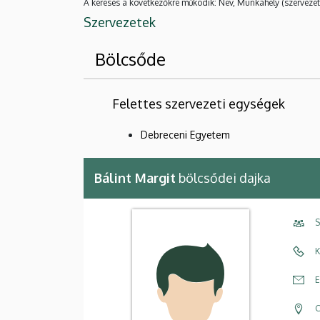
A keresés a következőkre működik: Név, Munkahely (szervezet
Szervezetek
Bölcsőde
Felettes szervezeti egységek
Debreceni Egyetem
Bálint Margit
bölcsődei dajka
S
K
E
C