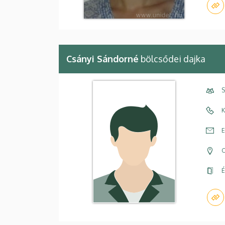
Csányi Sándorné
bölcsődei dajka
S
K
E
C
É