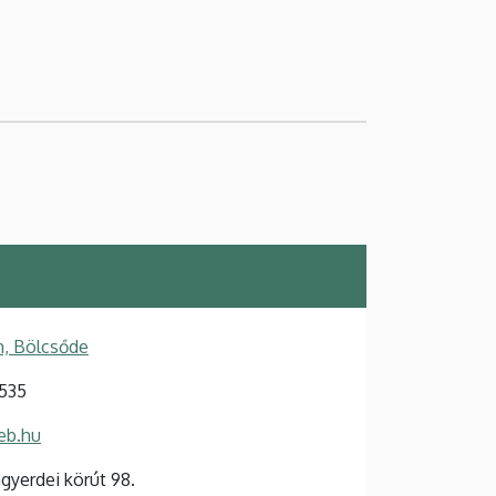
, Bölcsőde
535
eb.hu
yerdei körút 98.