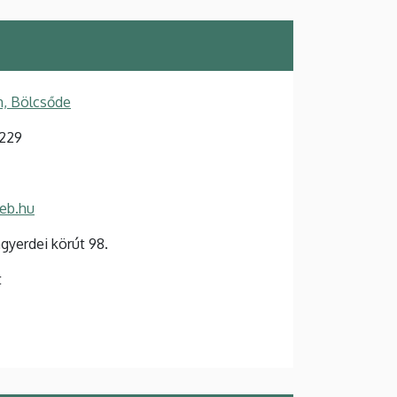
, Bölcsőde
229
deb.hu
yerdei körút 98.
t