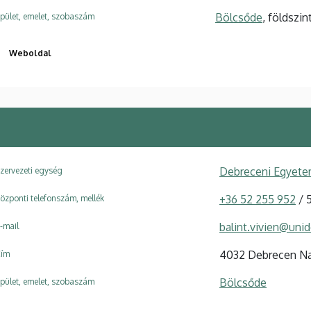
Bölcsőde
, földszin
pület, emelet, szobaszám
Weboldal
Debreceni Egyete
zervezeti egység
+36 52 255 952
/ 
özponti telefonszám, mellék
balint.vivien@uni
-mail
4032 Debrecen Na
ím
Bölcsőde
pület, emelet, szobaszám