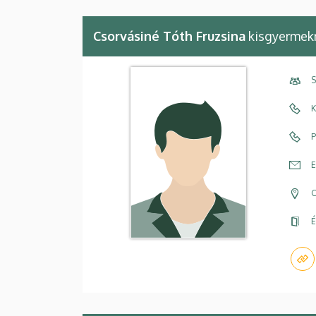
Csorvásiné Tóth Fruzsina
kisgyermek
S
K
P
E
C
É