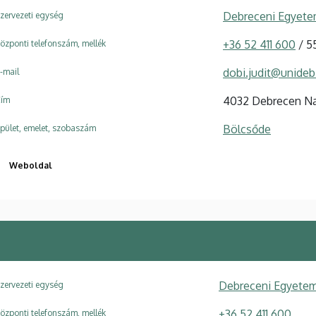
Debreceni Egyete
zervezeti egység
+36 52 411 600
/ 5
özponti telefonszám, mellék
dobi.judit@unideb
-mail
4032 Debrecen Na
ím
Bölcsőde
pület, emelet, szobaszám
Weboldal
Debreceni Egyetem
zervezeti egység
+36 52 411 600
özponti telefonszám, mellék