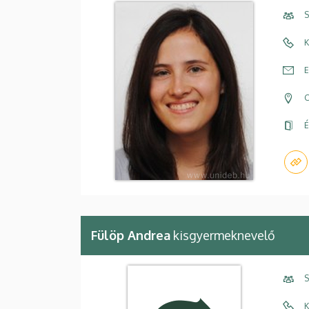
S
K
E
C
É
Fülöp Andrea
kisgyermeknevelő
S
K