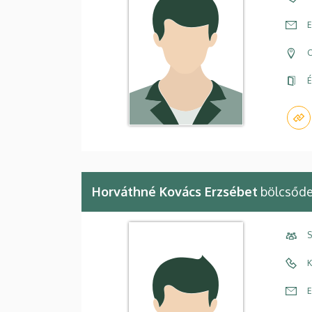
E
C
É
Horváthné Kovács Erzsébet
bölcsőde
S
K
E