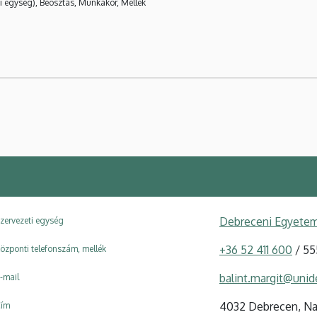
i egység), Beosztás, Munkakör, Mellék
Debreceni Egyetem
zervezeti egység
+36 52 411 600
/ 55
özponti telefonszám, mellék
balint.margit@unid
-mail
4032 Debrecen, Nag
ím