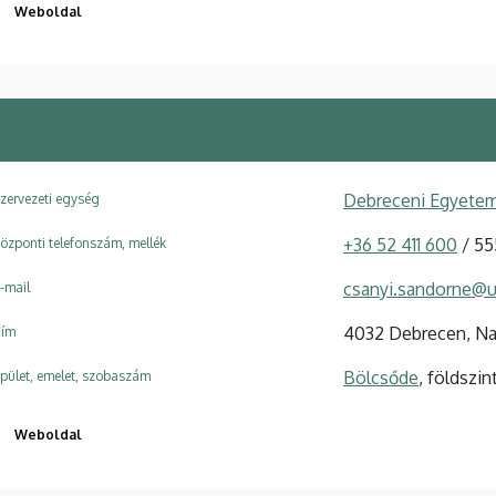
Weboldal
Debreceni Egyetem
zervezeti egység
+36 52 411 600
/ 55
özponti telefonszám, mellék
csanyi.sandorne@u
-mail
4032 Debrecen, Nag
ím
Bölcsőde
, földszin
pület, emelet, szobaszám
Weboldal