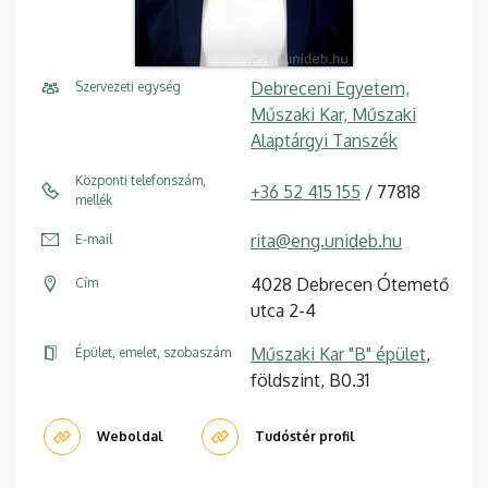
Debreceni Egyetem,
Szervezeti egység
Műszaki Kar, Műszaki
Alaptárgyi Tanszék
Központi telefonszám,
+36 52 415 155
/ 77818
mellék
rita@eng.unideb.hu
E-mail
4028 Debrecen Ótemető
Cím
utca 2-4
Műszaki Kar "B" épület
,
Épület, emelet, szobaszám
földszint, B0.31
Weboldal
Tudóstér profil