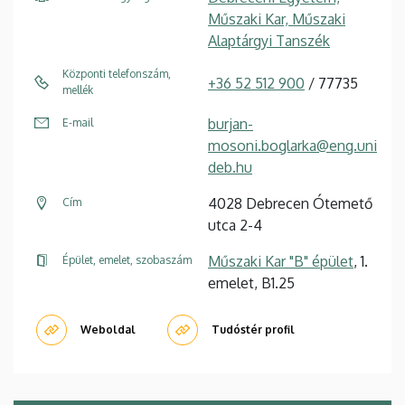
Műszaki Kar, Műszaki
Alaptárgyi Tanszék
Központi telefonszám,
+36 52 512 900
/ 77735
mellék
burjan-
E-mail
mosoni.boglarka@eng.uni
deb.hu
4028 Debrecen Ótemető
Cím
utca 2-4
Műszaki Kar "B" épület
, 1.
Épület, emelet, szobaszám
emelet, B1.25
Weboldal
Tudóstér profil