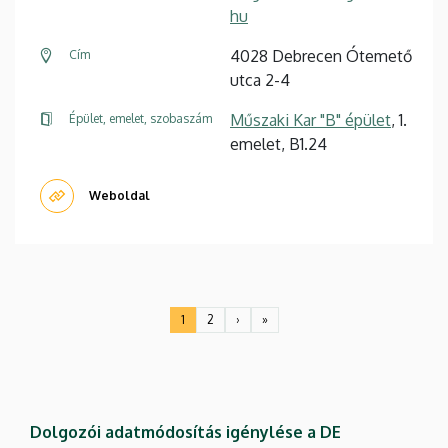
hu
4028 Debrecen Ótemető
Cím
utca 2-4
Műszaki Kar "B" épület
, 1.
Épület, emelet, szobaszám
emelet, B1.24
Weboldal
Oldalszámozás
1
2
›
»
Jelenlegi
Oldal
Következő
Utolsó
oldal
oldal
oldal
Dolgozói adatmódosítás igénylése a DE