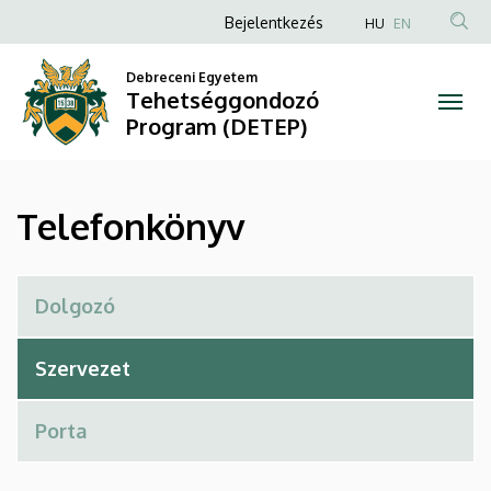
Telefonkönyv
Ugrás
Anonim
Bejelentkezés
HU
EN
a
Felhasználói
|
tartalomra
Debreceni Egyetem
fiók
Tehetséggondozó
Tehetséggondozó
menüje
Program (DETEP)
Program
(DETEP)
Telefonkönyv