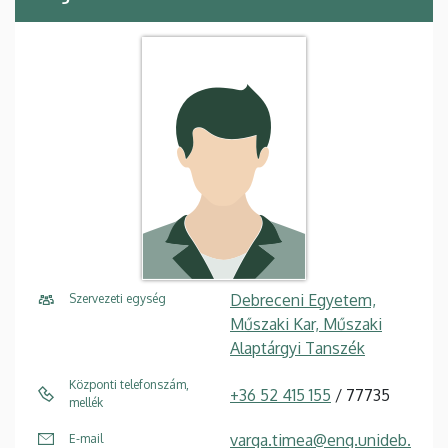
Debreceni Egyetem,
Szervezeti egység
Műszaki Kar, Műszaki
Alaptárgyi Tanszék
Központi telefonszám,
+36 52 415 155
/ 77735
mellék
varga.timea@eng.unideb.
E-mail