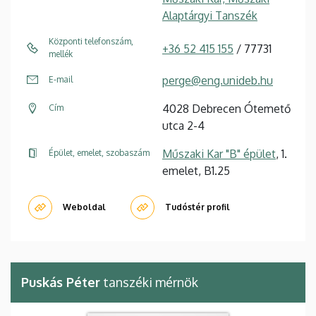
Alaptárgyi Tanszék
Központi telefonszám,
+36 52 415 155
/ 77731
mellék
perge@eng.unideb.hu
E-mail
4028 Debrecen Ótemető
Cím
utca 2-4
Műszaki Kar "B" épület
, 1.
Épület, emelet, szobaszám
emelet, B1.25
Weboldal
Tudóstér profil
Puskás Péter
tanszéki mérnök