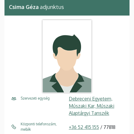
Csima Géza
adjunktus
Debreceni Egyetem,
Szervezeti egység
Műszaki Kar, Műszaki
Alaptárgyi Tanszék
Központi telefonszám,
+36 52 415 155
/ 77818
mellék