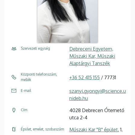
Debreceni Egyetem,
Szervezeti egység
Műszaki Kar, Műszaki
Alaptárgyi Tanszék
Központi telefonszám,
+36 52 415 155
/ 77731
mellék
szanyi.gyongyi@science.u
E-mail
nideb.hu
4028 Debrecen Ótemető
Cím
utca 2-4
Műszaki Kar "B" épület
, 1.
Épület, emelet, szobaszám