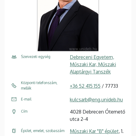
Debreceni Egyetem,
Szervezeti egység
Műszaki Kar, Műszaki
Alaptárgyi Tanszék
Központi telefonszám,
+36 52 415 155
/ 77733
mellék
kulcsarb@eng.unideb.hu
E-mail
4028 Debrecen Ótemető
Cím
utca 2-4
Műszaki Kar "B" épület
, 1.
Épület, emelet, szobaszám