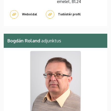
emelet, B1.24
Weboldal
Tudóstér profil
Bogdán Roland
adjunktus