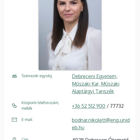
Debreceni Egyetem,
Szervezeti egység
Műszaki Kar, Műszaki
Alaptárgyi Tanszék
Központi telefonszám,
+36 52 512 900
/ 77732
mellék
bodnar.nikolett@eng.unid
E-mail
eb.hu
4028 Debrecen Ótemető
Cím