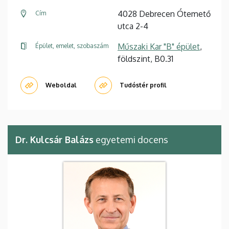
4028 Debrecen Ótemető
Cím
utca 2-4
Műszaki Kar "B" épület
,
Épület, emelet, szobaszám
földszint, B0.31
Weboldal
Tudóstér profil
Dr. Kulcsár Balázs
egyetemi docens