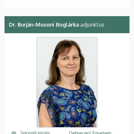
Dr. Burján-Mosoni Boglárka
adjunktus
Debreceni Egyetem,
Szervezeti egység