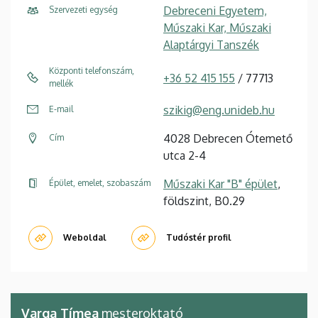
Debreceni Egyetem,
Szervezeti egység
Műszaki Kar, Műszaki
Alaptárgyi Tanszék
Központi telefonszám,
+36 52 415 155
/ 77713
mellék
szikig@eng.unideb.hu
E-mail
4028 Debrecen Ótemető
Cím
utca 2-4
Műszaki Kar "B" épület
,
Épület, emelet, szobaszám
földszint, B0.29
Weboldal
Tudóstér profil
Varga Tímea
mesteroktató