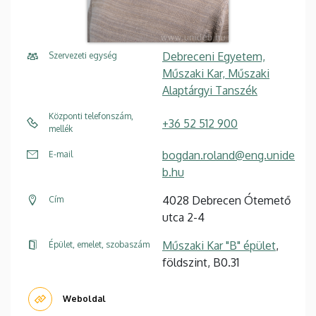
Debreceni Egyetem,
Szervezeti egység
Műszaki Kar, Műszaki
Alaptárgyi Tanszék
Központi telefonszám,
+36 52 512 900
mellék
bogdan.roland@eng.unide
E-mail
b.hu
4028 Debrecen Ótemető
Cím
utca 2-4
Műszaki Kar "B" épület
,
Épület, emelet, szobaszám
földszint, B0.31
Weboldal