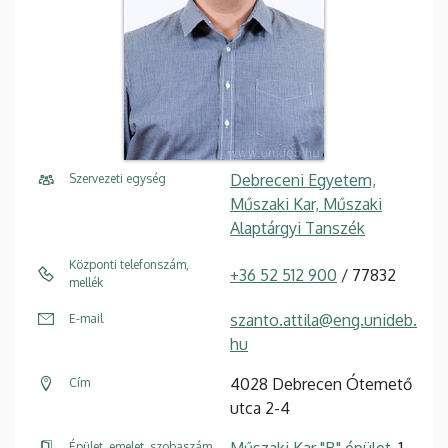
Debreceni Egyetem,
Szervezeti egység
Műszaki Kar, Műszaki
Alaptárgyi Tanszék
Központi telefonszám,
+36 52 512 900
/ 77832
mellék
szanto.attila@eng.unideb.
E-mail
hu
4028 Debrecen Ótemető
Cím
utca 2-4
Műszaki Kar "B" épület
, 1.
Épület, emelet, szobaszám