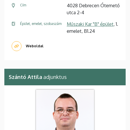
4028 Debrecen Ótemető
Cím
utca 2-4
Műszaki Kar "B" épület
, 1.
Épület, emelet, szobaszám
emelet, B1.24
Weboldal
Szántó Attila
adjunktus