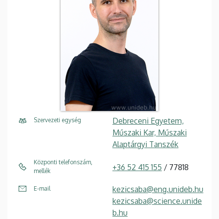
Debreceni Egyetem,
Szervezeti egység
Műszaki Kar, Műszaki
Alaptárgyi Tanszék
Központi telefonszám,
+36 52 415 155
/ 77818
mellék
kezicsaba@eng.unideb.hu
E-mail
kezicsaba@science.unide
b.hu