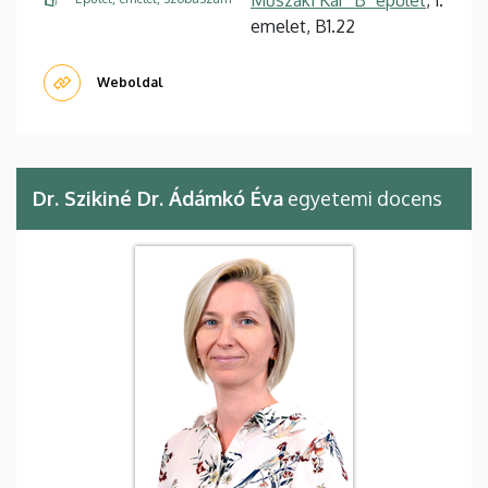
emelet, B1.22
Weboldal
Dr. Szikiné Dr. Ádámkó Éva
egyetemi docens