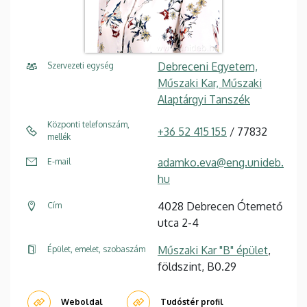
Debreceni Egyetem,
Szervezeti egység
Műszaki Kar, Műszaki
Alaptárgyi Tanszék
Központi telefonszám,
+36 52 415 155
/ 77832
mellék
adamko.eva@eng.unideb.
E-mail
hu
4028 Debrecen Ótemető
Cím
utca 2-4
Műszaki Kar "B" épület
,
Épület, emelet, szobaszám
földszint, B0.29
Weboldal
Tudóstér profil