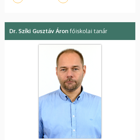
Dr. Szíki Gusztáv Áron
főiskolai tanár