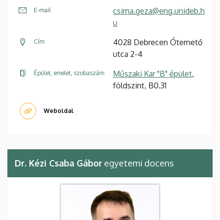
csima.geza@eng.unideb.h
E-mail
u
4028 Debrecen Ótemető
Cím
utca 2-4
Műszaki Kar "B" épület
,
Épület, emelet, szobaszám
földszint, B0.31
Weboldal
Dr. Kézi Csaba Gábor
egyetemi docens