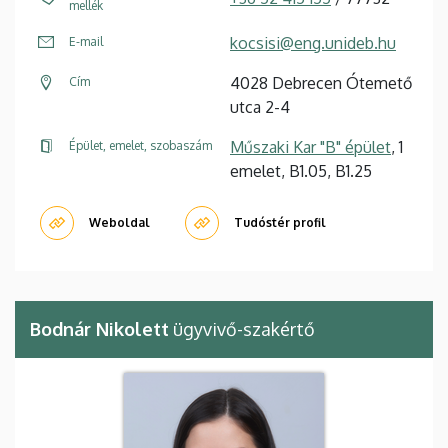
mellék
kocsisi@eng.unideb.hu
E-mail
4028 Debrecen Ótemető
Cím
utca 2-4
Műszaki Kar "B" épület
, 1
Épület, emelet, szobaszám
emelet, B1.05, B1.25
Weboldal
Tudóstér profil
Bodnár Nikolett
ügyvivő-szakértő