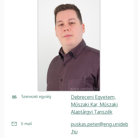
Debreceni Egyetem,
Szervezeti egység
Műszaki Kar, Műszaki
Alaptárgyi Tanszék
puskas.peter@eng.unideb
E-mail
.hu