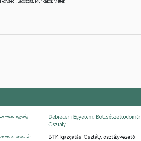
i egység), Beosztás, Munkakör, Mellék
Debreceni Egyetem, Bölcsészettudományi
zervezeti egység
Osztály
BTK Igazgatási Osztály, osztályvezető
zervezet, beosztás