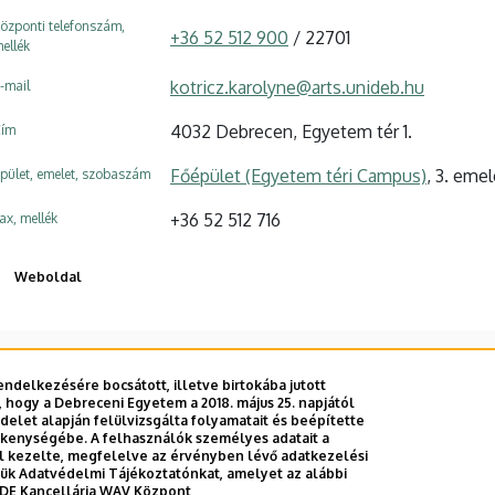
özponti telefonszám,
+36 52 512 900
/ 22701
ellék
kotricz.karolyne@arts.unideb.hu
-mail
4032 Debrecen, Egyetem tér 1.
ím
Főépület (Egyetem téri Campus)
, 3. emel
pület, emelet, szobaszám
+36 52 512 716
ax, mellék
Weboldal
ndelkezésére bocsátott, illetve birtokába jutott
 hogy a Debreceni Egyetem a 2018. május 25. napjától
E telefonkönyvében
|
Külső személyek rögzítése a DE te
let alapján felülvizsgálta folyamatait és beépítette
ékenységébe. A felhasználók személyes adatait a
el kezelte, megfelelve az érvényben lévő adatkezelési
ttük Adatvédelmi Tájékoztatónkat, amelyet az alábbi
DE Kancellária WAV Központ