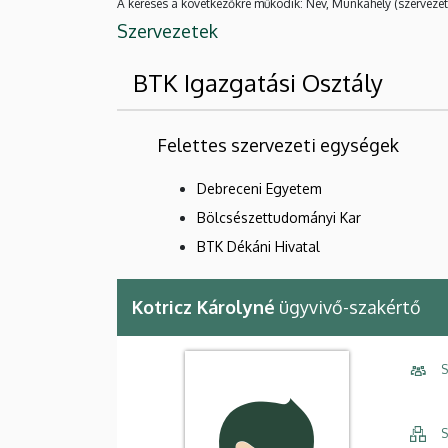
A keresés a következőkre működik: Név, Munkahely (szervezet
Szervezetek
BTK Igazgatási Osztály
Felettes szervezeti egységek
Debreceni Egyetem
Bölcsészettudományi Kar
BTK Dékáni Hivatal
Kotricz Károlyné
ügyvivő-szakértő
S
S