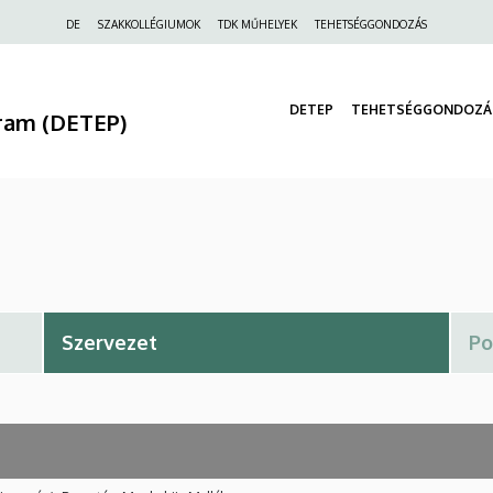
Felső
DE
SZAKKOLLÉGIUMOK
TDK MŰHELYEK
TEHETSÉGGONDOZÁS
navigáció
DETEP
TEHETSÉGGONDOZÁ
ram (DETEP)