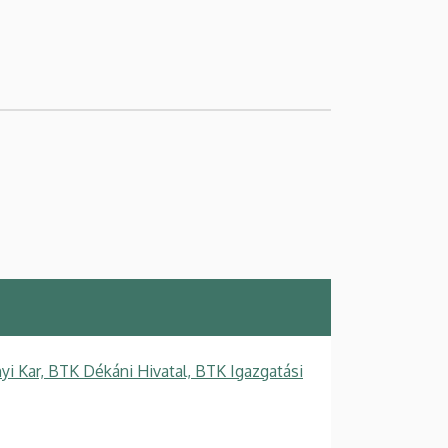
 Kar, BTK Dékáni Hivatal, BTK Igazgatási