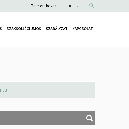
Anonim
Bejelentkezés
HU
EN
Felhasználói
fiók
S
SZAKKOLLÉGIUMOK
SZABÁLYZAT
KAPCSOLAT
menüje
Fő
navigáció