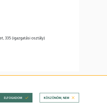
et, 335 (igazgatási osztály)
lefonkönyvében
|
Súgó
|
Hibabejelentés
ELFOGADOM
KÖSZÖNÖM, NEM