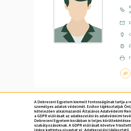
K
m
E
C
É
F
A Debreceni Egyetem kiemelt fontosságúnak tartja a re
személyes adatok védelmét. Ezúton tájékoztatjuk Önt,
Dolgozói adatmódosítás igénylése a D
kötelezően alkalmazandó Általános Adatvédelmi Rende
a GDPR előírásait az adatkezelési és adatvédelmi tev
Debreceni Egyetem korábban is teljes körültekintéss
szabályozásoknak. A GDPR előírásait követve frissíte
linkre kattintva olvashat el:
Adatkezelési tájékoztató.