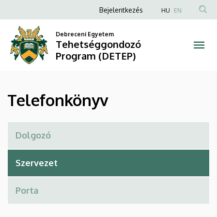
Telefonkönyv
Ugrás
Anonim
Bejelentkezés
HU
EN
a
Felhasználói
|
tartalomra
Debreceni Egyetem
fiók
Tehetséggondozó
Tehetséggondozó
menüje
Program (DETEP)
Program
(DETEP)
Telefonkönyv