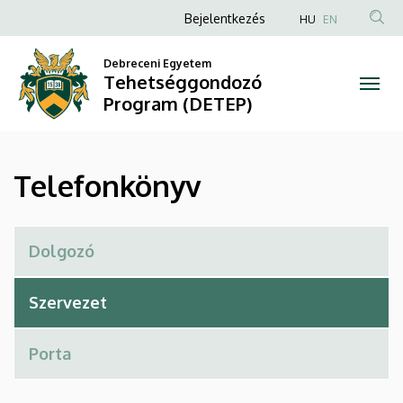
Telefonkönyv
Ugrás
Anonim
Bejelentkezés
HU
EN
a
Felhasználói
|
tartalomra
Debreceni Egyetem
fiók
Tehetséggondozó
Tehetséggondozó
menüje
Program (DETEP)
Program
(DETEP)
Telefonkönyv