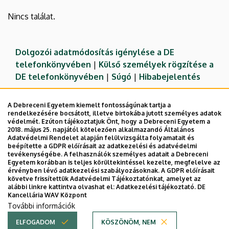
Nincs találat.
Dolgozói adatmódosítás igénylése a DE
telefonkönyvében
|
Külső személyek rögzítése a
DE telefonkönyvében
|
Súgó
|
Hibabejelentés
A Debreceni Egyetem kiemelt fontosságúnak tartja a
rendelkezésére bocsátott, illetve birtokába jutott személyes adatok
védelmét. Ezúton tájékoztatjuk Önt, hogy a Debreceni Egyetem a
2018. május 25. napjától kötelezően alkalmazandó Általános
Adatvédelmi Rendelet alapján felülvizsgálta folyamatait és
beépítette a GDPR előírásait az adatkezelési és adatvédelmi
tevékenységébe. A felhasználók személyes adatait a Debreceni
Egyetem korábban is teljes körültekintéssel kezelte, megfelelve az
érvényben lévő adatkezelési szabályozásoknak. A GDPR előírásait
követve frissítettük Adatvédelmi Tájékoztatónkat, amelyet az
Adatvédelem
Adatvédelem
alábbi linkre kattintva olvashat el:
Adatkezelési tájékoztató.
DE
Kancellária WAV Központ
Technikai információk
További információk
ELFOGADOM
KÖSZÖNÖM, NEM
Copyright © 2026 Unideb