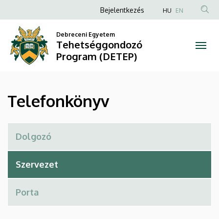
Telefonkönyv
Ugrás
Anonim
Bejelentkezés
HU
EN
a
Felhasználói
|
tartalomra
Debreceni Egyetem
fiók
Tehetséggondozó
Tehetséggondozó
menüje
Program (DETEP)
Program
(DETEP)
Telefonkönyv