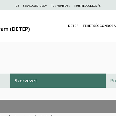
Felső
DE
SZAKKOLLÉGIUMOK
TDK MŰHELYEK
TEHETSÉGGONDOZÁS
navigáció
DETEP
TEHETSÉGGONDOZÁ
ram (DETEP)