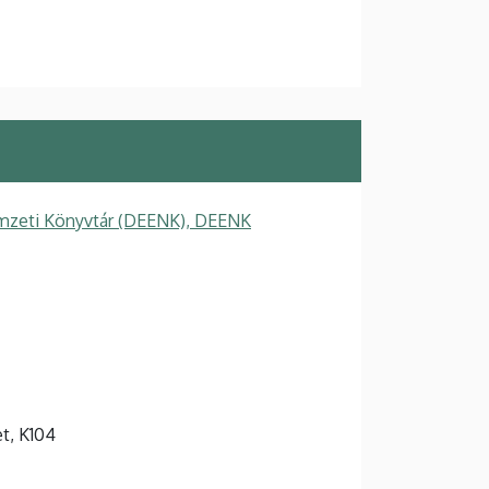
mzeti Könyvtár (DEENK), DEENK
et, K104