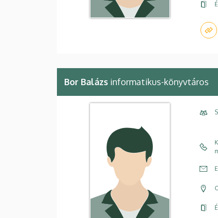
É
Bor Balázs
informatikus-könyvtáros
S
K
m
E
C
É