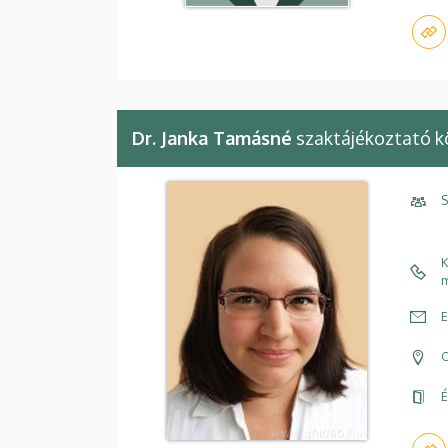
Dr. Janka Tamásné
szaktájékoztató k
S
K
m
E
C
É