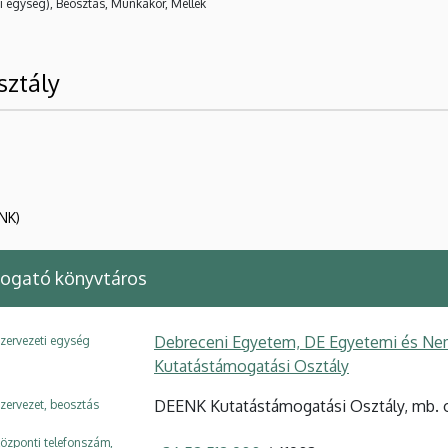
i egység), Beosztás, Munkakör, Mellék
ztály
NK)
ogató könyvtáros
Debreceni Egyetem, DE Egyetemi és Ne
zervezeti egység
Kutatástámogatási Osztály
DEENK Kutatástámogatási Osztály, mb. 
zervezet, beosztás
özponti telefonszám,