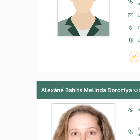
m
E
C
É
Alexáné Babits Melinda Dorottya
sz
S
K
m