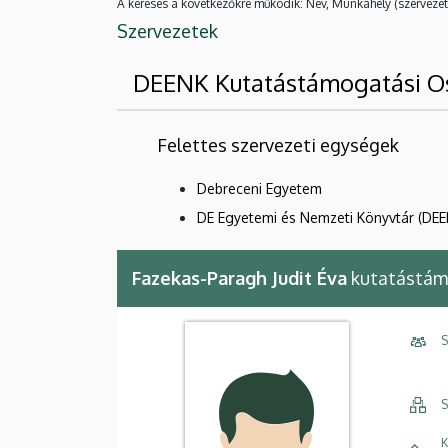
A keresés a következőkre működik: Név, Munkahely (szervezet
Szervezetek
DEENK Kutatástámogatási Os
Felettes szervezeti egységek
Debreceni Egyetem
DE Egyetemi és Nemzeti Könyvtár (DEE
Fazekas-Paragh Judit Éva
kutatástám
S
S
K