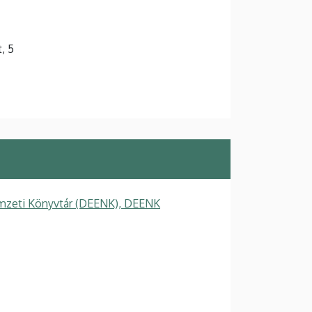
t, 5
mzeti Könyvtár (DEENK), DEENK