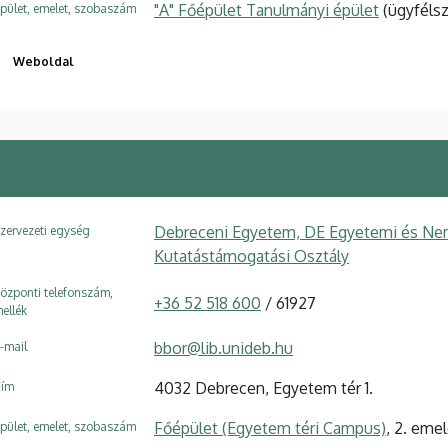
"A" Főépület Tanulmányi épület
(ügyfélsz
pület, emelet, szobaszám
Weboldal
Debreceni Egyetem, DE Egyetemi és Ne
zervezeti egység
Kutatástámogatási Osztály
özponti telefonszám,
+36 52 518 600
/ 61927
ellék
bbor@lib.unideb.hu
-mail
4032 Debrecen, Egyetem tér 1.
ím
Főépület (Egyetem téri Campus)
, 2. eme
pület, emelet, szobaszám