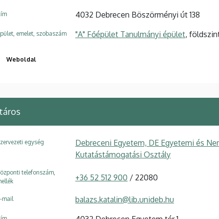
4032 Debrecen Böszörményi út 138
ím
"A" Főépület Tanulmányi épület
, földszin
pület, emelet, szobaszám
Weboldal
táros
Debreceni Egyetem, DE Egyetemi és Ne
zervezeti egység
Kutatástámogatási Osztály
özponti telefonszám,
+36 52 512 900
/ 22080
ellék
balazs.katalin@lib.unideb.hu
-mail
4032 Debrecen Egyetem tér 1
ím