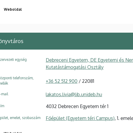
Weboldal
önyvtáros
Debreceni Egyetem, DE Egyetemi és Ne
zervezeti egység
Kutatástámogatási Osztály
özponti telefonszám,
+36 52 512 900
/ 22081
ellék
lakatos.livia@lib.unideb.hu
-mail
4032 Debrecen Egyetem tér 1
ím
Főépület (Egyetem téri Campus)
, 1. emel
pület, emelet, szobaszám