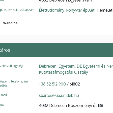
Élettudományi könyvtár épület
, 1. emelet
pület, emelet, szobaszám
Weboldal
táros
Debreceni Egyetem, DE Egyetemi és Ne
zervezeti egység
Kutatástámogatási Osztály
özponti telefonszám,
+36 52 512 900
/ 61802
ellék
sbartus@lib.unideb.hu
-mail
4032 Debrecen Böszörményi út 138
ím