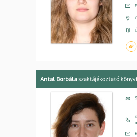
E
C
É
Antal Borbála
szaktájékoztató könyv
S
K
m
E