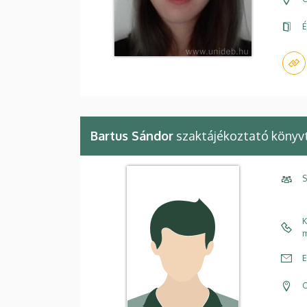
É
Bartus Sándor
szaktájékoztató könyv
S
K
m
E
C