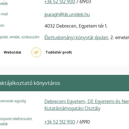
+36 52 512 900
/ 61903
ellék
jparagh@lib.unideb.hu
-mail
4032 Debrecen, Egyetem tér 1.
ím
Élettudományi könyvtár épület
, 2. emele
pület, emelet, szobaszám
Weboldal
Tudóstér profil
aktájékoztató könyvtáros
Debreceni Egyetem, DE Egyetemi és Ne
zervezeti egység
Kutatástámogatási Osztály
özponti telefonszám,
+36 52 512 900
/ 61910
ellék