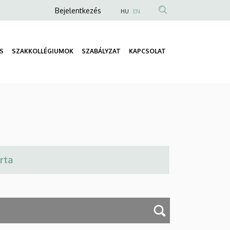
Anonim
Bejelentkezés
HU
EN
Felhasználói
fiók
S
SZAKKOLLÉGIUMOK
SZABÁLYZAT
KAPCSOLAT
menüje
Fő
navigáció