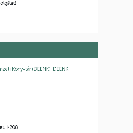
olgálat)
mzeti Könyvtár (DEENK), DEENK
let, K208