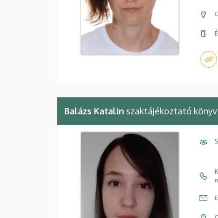
C
É
Balázs Katalin
szaktájékoztató könyv
S
K
m
E
C