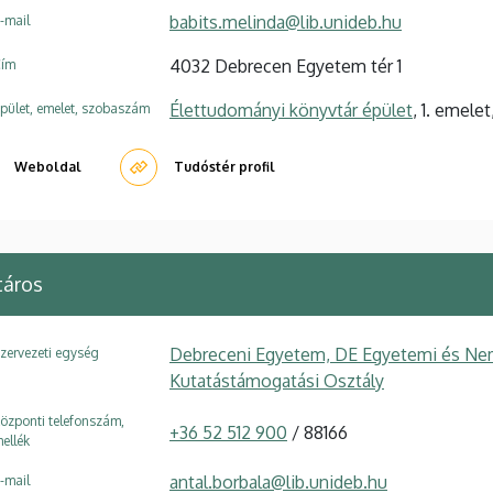
babits.melinda@lib.unideb.hu
-mail
4032 Debrecen Egyetem tér 1
ím
Élettudományi könyvtár épület
, 1. emelet
pület, emelet, szobaszám
Weboldal
Tudóstér profil
táros
Debreceni Egyetem, DE Egyetemi és Ne
zervezeti egység
Kutatástámogatási Osztály
özponti telefonszám,
+36 52 512 900
/ 88166
ellék
antal.borbala@lib.unideb.hu
-mail