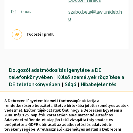
szabo.bela@law.unideb.h
E-mail
u
Tudóstér profil
Dolgozói adatmódosítás igénylése a DE
telefonkönyvében
|
Külső személyek rögzítése a
DE telefonkönyvében
|
Súgó
|
Hibabejelentés
A Debreceni Egyetem kiemelt fontosságúnak tartja a
rendelkezésére bocsátott, illetve birtokába jutott személyes adatok
védelmét. Ezúton tájékoztatjuk Önt, hogy a Debreceni Egyetem a
2018. május 25. napjától kötelezően alkalmazandó Általános
Adatvédelmi Rendelet alapján felülvizsgálta folyamatait és
beépítette a GDPR előírásait az adatkezelési és adatvédelmi
tevékenységébe. A felhasználók személyes adatait a Debreceni