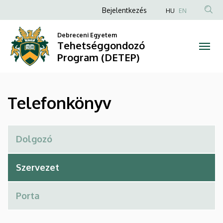
Telefonkönyv
Ugrás
Anonim
Bejelentkezés
HU
EN
a
Felhasználói
|
tartalomra
Debreceni Egyetem
fiók
Tehetséggondozó
Tehetséggondozó
menüje
Program (DETEP)
Program
(DETEP)
Telefonkönyv