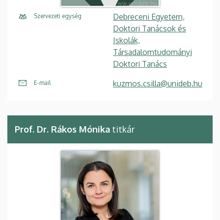
Debreceni Egyetem,
Szervezeti egység
Doktori Tanácsok és
Iskolák,
Társadalomtudományi
Doktori Tanács
kuzmos.csilla@unideb.hu
E-mail
Prof. Dr. Rákos Mónika
titkár