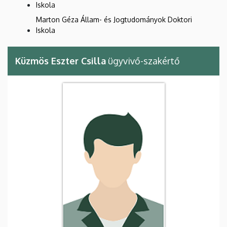
Iskola
Marton Géza Állam- és Jogtudományok Doktori
Iskola
Küzmös Eszter Csilla
ügyvivő-szakértő