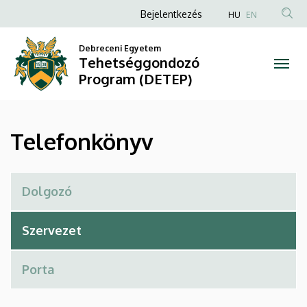
Telefonkönyv
Ugrás
Anonim
Bejelentkezés
HU
EN
a
Felhasználói
|
tartalomra
Debreceni Egyetem
fiók
Tehetséggondozó
Tehetséggondozó
menüje
Program (DETEP)
Program
(DETEP)
Telefonkönyv