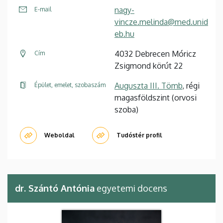
nagy-
E-mail
vincze.melinda@med.unid
eb.hu
4032 Debrecen Móricz
Cím
Zsigmond körút 22
Auguszta III. Tömb
, régi
Épület, emelet, szobaszám
magasföldszint (orvosi
szoba)
Weboldal
Tudóstér profil
dr. Szántó Antónia
egyetemi docens