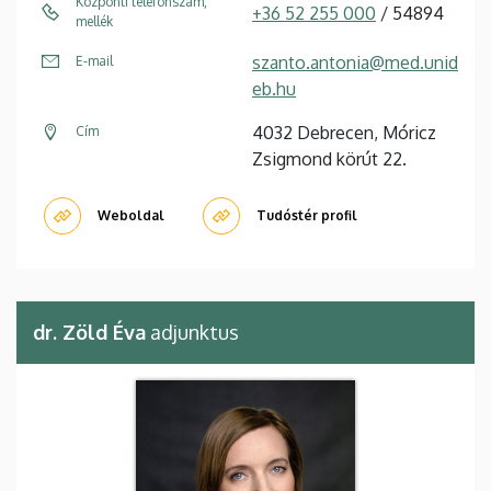
Központi telefonszám,
+36 52 255 000
/ 54894
mellék
szanto.antonia@med.unid
E-mail
eb.hu
4032 Debrecen, Móricz
Cím
Zsigmond körút 22.
Weboldal
Tudóstér profil
dr. Zöld Éva
adjunktus