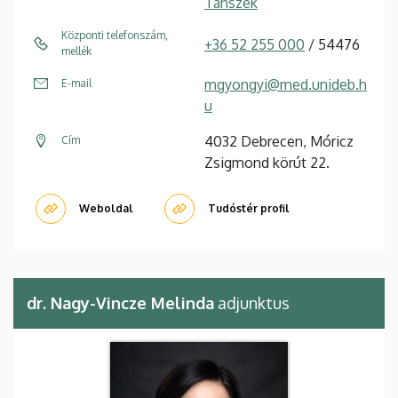
Tanszék
Központi telefonszám,
+36 52 255 000
/ 54476
mellék
mgyongyi@med.unideb.h
E-mail
u
4032 Debrecen, Móricz
Cím
Zsigmond körút 22.
Weboldal
Tudóstér profil
dr. Nagy-Vincze Melinda
adjunktus