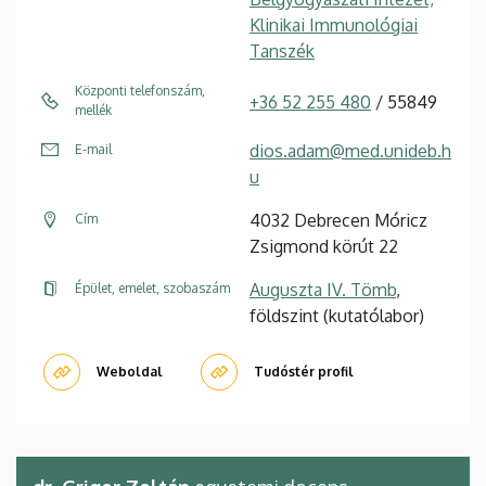
Klinikai Immunológiai
Tanszék
Központi telefonszám,
+36 52 255 480
/ 55849
mellék
dios.adam@med.unideb.h
E-mail
u
4032 Debrecen Móricz
Cím
Zsigmond körút 22
Auguszta IV. Tömb
,
Épület, emelet, szobaszám
földszint (kutatólabor)
Weboldal
Tudóstér profil