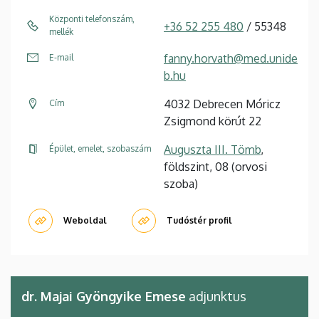
Központi telefonszám,
+36 52 255 480
/ 55348
mellék
fanny.horvath@med.unide
E-mail
b.hu
4032 Debrecen Móricz
Cím
Zsigmond körút 22
Auguszta III. Tömb
,
Épület, emelet, szobaszám
földszint, 08 (orvosi
szoba)
Weboldal
Tudóstér profil
dr. Majai Gyöngyike Emese
adjunktus