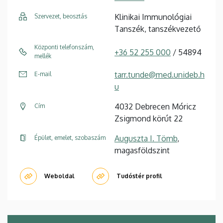
Klinikai Immunológiai
Szervezet, beosztás
Tanszék, tanszékvezető
Központi telefonszám,
+36 52 255 000
/ 54894
mellék
tarr.tunde@med.unideb.h
E-mail
u
4032 Debrecen Móricz
Cím
Zsigmond körút 22
Auguszta I. Tömb
,
Épület, emelet, szobaszám
magasföldszint
Weboldal
Tudóstér profil