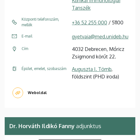
Klinikai Immunológiai
Tanszék
Központi telefonszám,
+36 52 255 000
/ 51100
mellék
gyetvaia@med.unideb.hu
E-mail
4032 Debrecen, Móricz
Cím
Zsigmond körút 22.
Auguszta I. Tömb
,
Épület, emelet, szobaszám
földszint (PHD iroda)
Weboldal
Dr. Horváth Ildikó Fanny
adjunktus