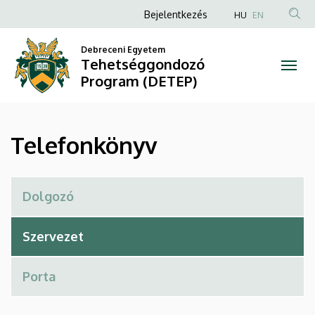
Telefonkönyv
Ugrás
Anonim
Bejelentkezés
HU
EN
a
Felhasználói
|
tartalomra
Debreceni Egyetem
fiók
Tehetséggondozó
Tehetséggondozó
menüje
Program (DETEP)
Program
(DETEP)
Telefonkönyv