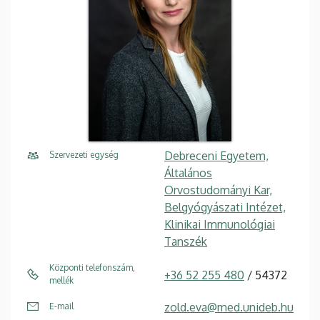
Debreceni Egyetem,
Szervezeti egység
Általános
Orvostudományi Kar,
Belgyógyászati Intézet,
Klinikai Immunológiai
Tanszék
Központi telefonszám,
+36 52 255 480
/ 54372
mellék
zold.eva@med.unideb.hu
E-mail