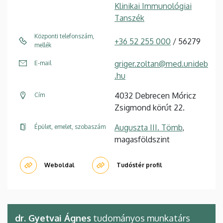
Klinikai Immunológiai
Tanszék
Központi telefonszám,
+36 52 255 000
/ 56279
mellék
griger.zoltan@med.unideb
E-mail
.hu
4032 Debrecen Móricz
Cím
Zsigmond körút 22.
Auguszta III. Tömb
,
Épület, emelet, szobaszám
magasföldszint
Weboldal
Tudóstér profil
dr. Gyetvai Ágnes
tudományos munkatárs