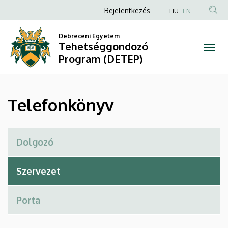
Telefonkönyv
Ugrás
Anonim
Bejelentkezés
HU
EN
a
Felhasználói
|
tartalomra
Debreceni Egyetem
fiók
Tehetséggondozó
Tehetséggondozó
menüje
Program (DETEP)
Program
(DETEP)
Telefonkönyv