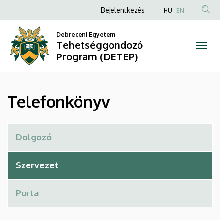
Telefonkönyv
Ugrás
Anonim
Bejelentkezés
HU
EN
a
Felhasználói
|
tartalomra
Debreceni Egyetem
fiók
Tehetséggondozó
Tehetséggondozó
menüje
Program (DETEP)
Program
(DETEP)
Telefonkönyv