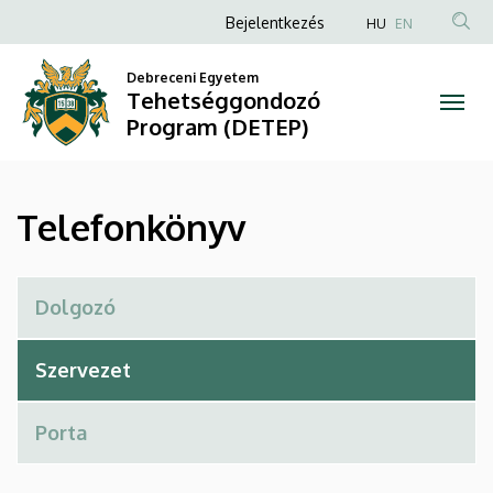
Telefonkönyv
Ugrás
Anonim
Bejelentkezés
HU
EN
a
Felhasználói
|
tartalomra
Debreceni Egyetem
fiók
Tehetséggondozó
Tehetséggondozó
menüje
Program (DETEP)
Program
(DETEP)
Telefonkönyv