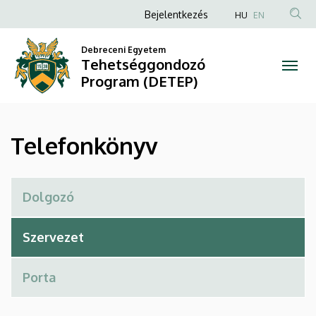
Telefonkönyv
Ugrás
Anonim
Bejelentkezés
HU
EN
a
Felhasználói
|
tartalomra
Debreceni Egyetem
fiók
Tehetséggondozó
Tehetséggondozó
menüje
Program (DETEP)
Program
(DETEP)
Telefonkönyv