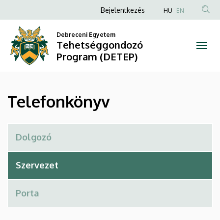
Telefonkönyv
Ugrás
Anonim
Bejelentkezés
HU
EN
a
Felhasználói
|
tartalomra
Debreceni Egyetem
fiók
Tehetséggondozó
Tehetséggondozó
menüje
Program (DETEP)
Program
(DETEP)
Telefonkönyv