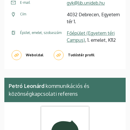
gyk@lib.unideb.hu
E-mail
4032 Debrecen, Egyetem
Cím
tér 1.
Főépület (Egyetem téri
Épület, emelet, szobaszám
Campus)
, 1. emelet, K112
Weboldal
Tudóstér profil
Petró Leonárd
kommunikációs és
közönségkapcsolati referens