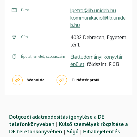
lpetro@lib.unideb.hu
E-mail
kommunikacio@lib.unide
b.hu
4032 Debrecen, Egyetem
Cím
tér 1.
Élettudományi könyvtár
Épület, emelet, szobaszám
épület
, földszint, F.013
Weboldal
Tudóstér profil
Dolgozói adatmódosítás igénylése a DE
telefonkönyvében
|
Külső személyek rögzítése a
DE telefonkönyvében
|
Súgó
|
Hibabejelentés