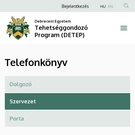
Telefonkönyv
Ugrás
Anonim
Bejelentkezés
HU
EN
a
Felhasználói
|
tartalomra
Debreceni Egyetem
fiók
Tehetséggondozó
Tehetséggondozó
menüje
Program (DETEP)
Program
(DETEP)
Telefonkönyv