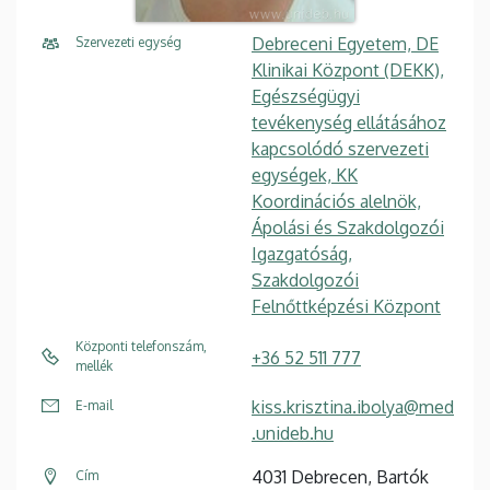
Debreceni Egyetem, DE
Szervezeti egység
Klinikai Központ (DEKK),
Egészségügyi
tevékenység ellátásához
kapcsolódó szervezeti
egységek, KK
Koordinációs alelnök,
Ápolási és Szakdolgozói
Igazgatóság,
Szakdolgozói
Felnőttképzési Központ
Központi telefonszám,
+36 52 511 777
mellék
kiss.krisztina.ibolya@med
E-mail
.unideb.hu
4031 Debrecen, Bartók
Cím