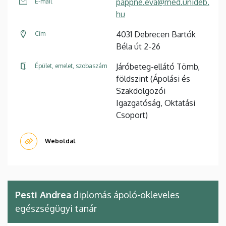
pappne.eva@med.unideb.
E-mail
hu
4031 Debrecen Bartók
Cím
Béla út 2-26
Járóbeteg-ellátó Tömb,
Épület, emelet, szobaszám
földszint (Ápolási és
Szakdolgozói
Igazgatóság, Oktatási
Csoport)
Weboldal
Pesti Andrea
diplomás ápoló-okleveles
egészségügyi tanár