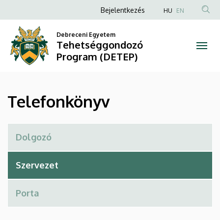
Telefonkönyv
Ugrás
Anonim
Bejelentkezés
HU
EN
a
Felhasználói
|
tartalomra
Debreceni Egyetem
fiók
Tehetséggondozó
Tehetséggondozó
menüje
Program (DETEP)
Program
(DETEP)
Telefonkönyv