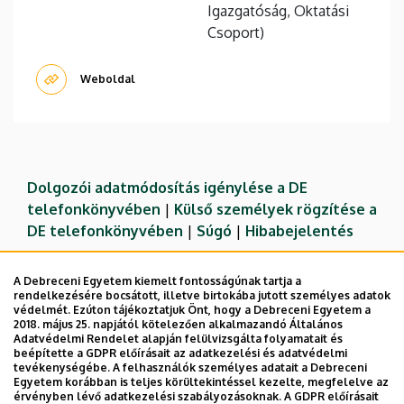
Igazgatóság, Oktatási
Csoport)
Weboldal
Dolgozói adatmódosítás igénylése a DE
telefonkönyvében
|
Külső személyek rögzítése a
DE telefonkönyvében
|
Súgó
|
Hibabejelentés
A Debreceni Egyetem kiemelt fontosságúnak tartja a
rendelkezésére bocsátott, illetve birtokába jutott személyes adatok
védelmét. Ezúton tájékoztatjuk Önt, hogy a Debreceni Egyetem a
2018. május 25. napjától kötelezően alkalmazandó Általános
Adatvédelmi Rendelet alapján felülvizsgálta folyamatait és
beépítette a GDPR előírásait az adatkezelési és adatvédelmi
tevékenységébe. A felhasználók személyes adatait a Debreceni
Egyetem korábban is teljes körültekintéssel kezelte, megfelelve az
érvényben lévő adatkezelési szabályozásoknak. A GDPR előírásait