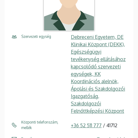
Debreceni Egyetem, DE
Szervezeti egység
Klinikai Központ (DEKK),
Egészségügyi
tevékenység ellátásához
kapcsolódó szervezeti
egységek, KK
Koordinációs alelnök,
Ápolási és Szakdolgozói
Igazgatóság,
Szakdolgozói
Felnőttképzési Központ
Központi telefonszám,
+36 52 511 777
/ 41712
mellék