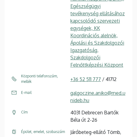
Egészségügyi
tevékenység ellátásához
kapcsolódó szervezeti
egységek, KK
Koordinációs alelnök,
Ápolási és Szakdolgozói
Igazgatóság,
Szakdolgozói
Felnőttképzési Központ
Központi telefonszám,
+36 52 511 777
/ 41712
mellék
galgoczine.aniko@med.u
E-mail
nideb.hu
4031 Debrecen Bartók
Cím
Béla út 2-26
Járóbeteg-ellátó Tömb,
Épület, emelet, szobaszám