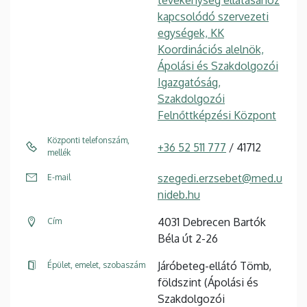
kapcsolódó szervezeti
egységek, KK
Koordinációs alelnök,
Ápolási és Szakdolgozói
Igazgatóság,
Szakdolgozói
Felnőttképzési Központ
Központi telefonszám,
+36 52 511 777
/ 41712
mellék
szegedi.erzsebet@med.u
E-mail
nideb.hu
4031 Debrecen Bartók
Cím
Béla út 2-26
Járóbeteg-ellátó Tömb,
Épület, emelet, szobaszám
földszint (Ápolási és
Szakdolgozói