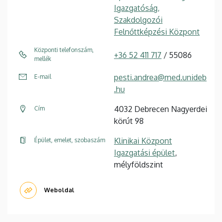
Igazgatóság,
Szakdolgozói
Felnőttképzési Központ
Központi telefonszám,
+36 52 411 717
/ 55086
mellék
pesti.andrea@med.unideb
E-mail
.hu
4032 Debrecen Nagyerdei
Cím
körút 98
Klinikai Központ
Épület, emelet, szobaszám
Igazgatási épület
,
mélyföldszint
Weboldal