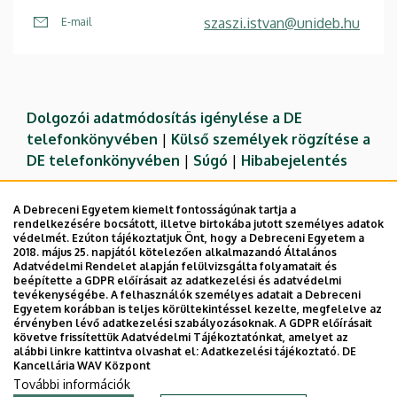
szaszi.istvan@unideb.hu
E-mail
Dolgozói adatmódosítás igénylése a DE
telefonkönyvében
|
Külső személyek rögzítése a
DE telefonkönyvében
|
Súgó
|
Hibabejelentés
A Debreceni Egyetem kiemelt fontosságúnak tartja a
rendelkezésére bocsátott, illetve birtokába jutott személyes adatok
védelmét. Ezúton tájékoztatjuk Önt, hogy a Debreceni Egyetem a
2018. május 25. napjától kötelezően alkalmazandó Általános
Adatvédelmi Rendelet alapján felülvizsgálta folyamatait és
beépítette a GDPR előírásait az adatkezelési és adatvédelmi
tevékenységébe. A felhasználók személyes adatait a Debreceni
Egyetem korábban is teljes körültekintéssel kezelte, megfelelve az
érvényben lévő adatkezelési szabályozásoknak. A GDPR előírásait
követve frissítettük Adatvédelmi Tájékoztatónkat, amelyet az
Adatvédelem
Adatvédelem
alábbi linkre kattintva olvashat el:
Adatkezelési tájékoztató.
DE
Kancellária WAV Központ
Technikai információk
További információk