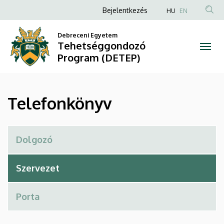
Telefonkönyv
Ugrás
Anonim
Bejelentkezés
HU
EN
a
Felhasználói
|
tartalomra
Debreceni Egyetem
fiók
Tehetséggondozó
Tehetséggondozó
menüje
Program (DETEP)
Program
(DETEP)
Telefonkönyv