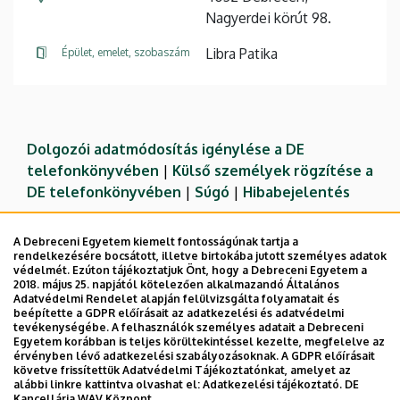
Nagyerdei körút 98.
Libra Patika
Épület, emelet, szobaszám
Dolgozói adatmódosítás igénylése a DE
telefonkönyvében
|
Külső személyek rögzítése a
DE telefonkönyvében
|
Súgó
|
Hibabejelentés
A Debreceni Egyetem kiemelt fontosságúnak tartja a
rendelkezésére bocsátott, illetve birtokába jutott személyes adatok
védelmét. Ezúton tájékoztatjuk Önt, hogy a Debreceni Egyetem a
2018. május 25. napjától kötelezően alkalmazandó Általános
Adatvédelmi Rendelet alapján felülvizsgálta folyamatait és
beépítette a GDPR előírásait az adatkezelési és adatvédelmi
tevékenységébe. A felhasználók személyes adatait a Debreceni
Egyetem korábban is teljes körültekintéssel kezelte, megfelelve az
érvényben lévő adatkezelési szabályozásoknak. A GDPR előírásait
követve frissítettük Adatvédelmi Tájékoztatónkat, amelyet az
Adatvédelem
Adatvédelem
alábbi linkre kattintva olvashat el:
Adatkezelési tájékoztató.
DE
Kancellária WAV Központ