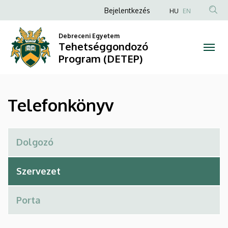
Telefonkönyv
Ugrás
Anonim
Bejelentkezés
HU
EN
a
Felhasználói
|
tartalomra
Debreceni Egyetem
fiók
Tehetséggondozó
Tehetséggondozó
menüje
Program (DETEP)
Program
(DETEP)
Telefonkönyv