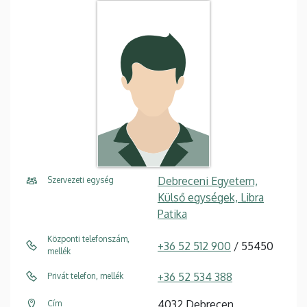
Debreceni Egyetem,
Szervezeti egység
Külső egységek, Libra
Patika
Központi telefonszám,
+36 52 512 900
/ 55450
mellék
+36 52 534 388
Privát telefon, mellék
4032 Debrecen,
Cím