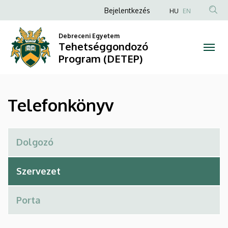
Telefonkönyv
Ugrás
Anonim
Bejelentkezés
HU
EN
a
Felhasználói
|
tartalomra
Debreceni Egyetem
fiók
Tehetséggondozó
Tehetséggondozó
menüje
Program (DETEP)
Program
(DETEP)
Telefonkönyv