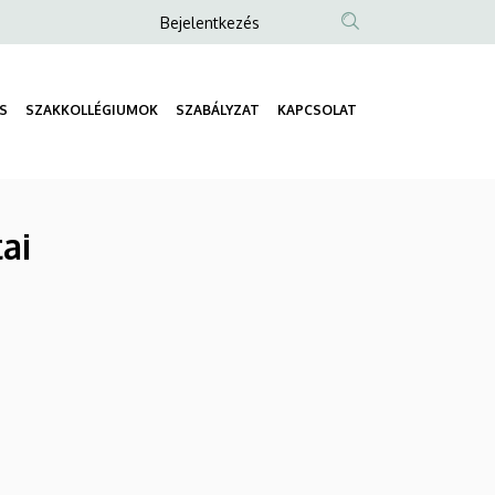
Anonim
Bejelentkezés
Felhasználói
fiók
S
SZAKKOLLÉGIUMOK
SZABÁLYZAT
KAPCSOLAT
menüje
Fő
navigáció
ai