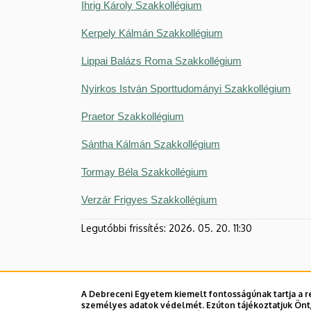
Ihrig Károly Szakkollégium
Kerpely Kálmán Szakkollégium
Lippai Balázs Roma Szakkollégium
Nyirkos István Sporttudományi Szakkollégium
Praetor Szakkollégium
Sántha Kálmán Szakkollégium
Tormay Béla Szakkollégium
Verzár Frigyes Szakkollégium
Legutóbbi frissítés:
2026. 05. 20. 11:30
A Debreceni Egyetem kiemelt fontosságúnak tartja a re
személyes adatok védelmét. Ezúton tájékoztatjuk Önt,