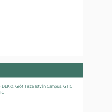
 (DEKK), Gróf Tisza István Campus, GTIC
TIC