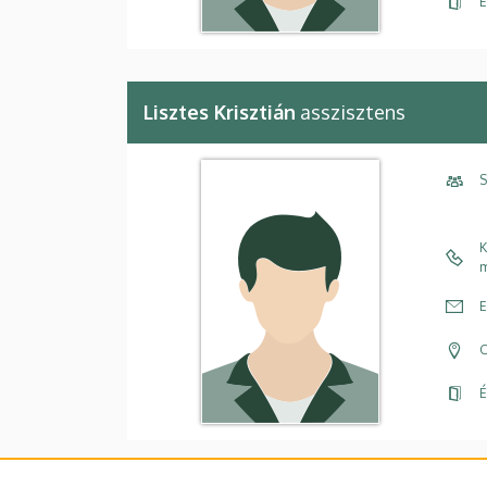
É
Lisztes Krisztián
asszisztens
S
K
m
E
C
É