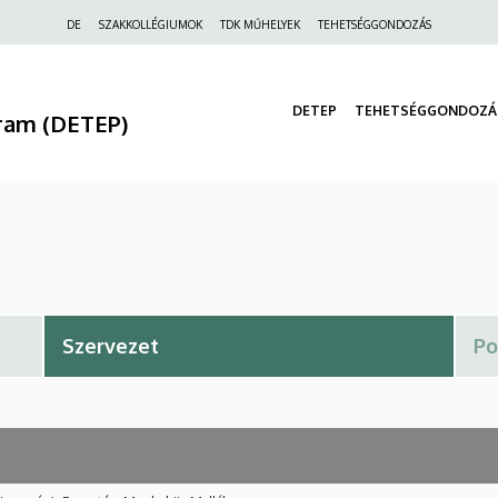
Felső
DE
SZAKKOLLÉGIUMOK
TDK MŰHELYEK
TEHETSÉGGONDOZÁS
navigáció
DETEP
TEHETSÉGGONDOZÁ
ram (DETEP)