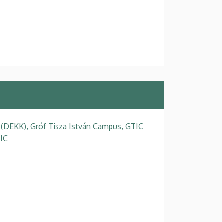
 (DEKK), Gróf Tisza István Campus, GTIC
TIC