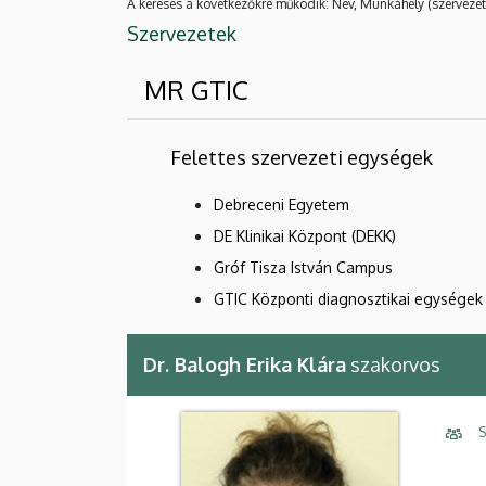
A keresés a következőkre működik: Név, Munkahely (szervezet
Szervezetek
MR GTIC
Felettes szervezeti egységek
Debreceni Egyetem
DE Klinikai Központ (DEKK)
Gróf Tisza István Campus
GTIC Központi diagnosztikai egységek
Dr. Balogh Erika Klára
szakorvos
S