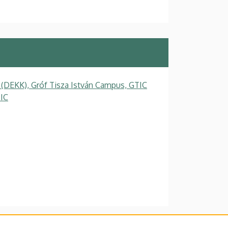
 (DEKK), Gróf Tisza István Campus, GTIC
TIC