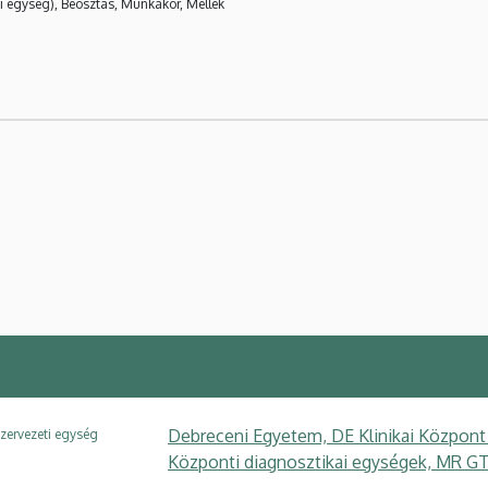
i egység), Beosztás, Munkakör, Mellék
Debreceni Egyetem, DE Klinikai Központ
zervezeti egység
Központi diagnosztikai egységek, MR G