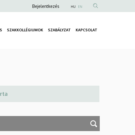
Anonim
Bejelentkezés
HU
EN
Felhasználói
fiók
S
SZAKKOLLÉGIUMOK
SZABÁLYZAT
KAPCSOLAT
menüje
Fő
navigáció