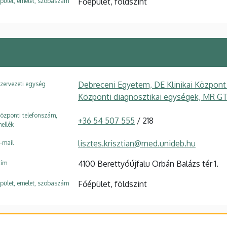
Főépület, földszint
pület, emelet, szobaszám
Debreceni Egyetem, DE Klinikai Központ
zervezeti egység
Központi diagnosztikai egységek, MR G
özponti telefonszám,
+36 54 507 555
/ 218
ellék
lisztes.krisztian@med.unideb.hu
-mail
4100 Berettyóújfalu Orbán Balázs tér 1.
ím
Főépület, földszint
pület, emelet, szobaszám