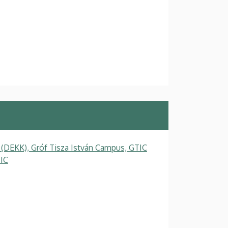
 (DEKK), Gróf Tisza István Campus, GTIC
TIC