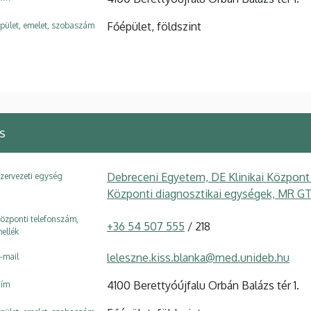
Főépület, földszint
pület, emelet, szobaszám
s
Debreceni Egyetem, DE Klinikai Központ
zervezeti egység
Központi diagnosztikai egységek, MR G
özponti telefonszám,
+36 54 507 555
/ 218
ellék
leleszne.kiss.blanka@med.unideb.hu
-mail
4100 Berettyóújfalu Orbán Balázs tér 1.
ím