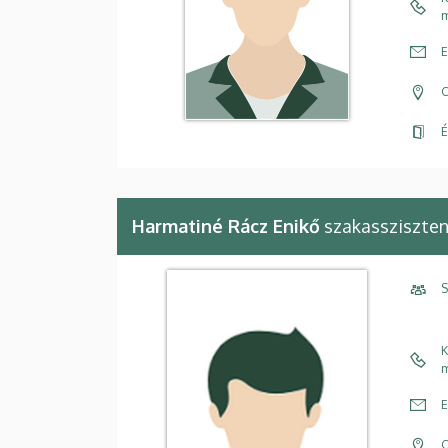
m
E
C
É
Harmatiné Rácz Enikő
szakassziszte
S
K
m
E
C