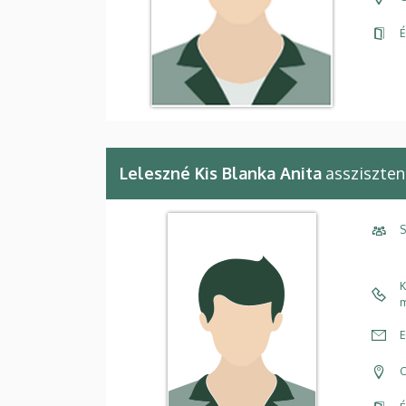
É
Leleszné Kis Blanka Anita
assziszten
S
K
m
E
C