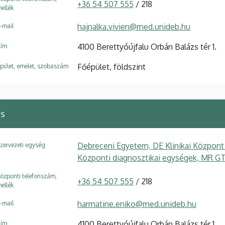
+36 54 507 555
/ 218
ellék
hajnalka.vivien@med.unideb.hu
-mail
4100 Berettyóújfalu Orbán Balázs tér 1.
ím
Főépület, földszint
pület, emelet, szobaszám
ns
Debreceni Egyetem, DE Klinikai Központ
zervezeti egység
Központi diagnosztikai egységek, MR G
özponti telefonszám,
+36 54 507 555
/ 218
ellék
harmatine.eniko@med.unideb.hu
-mail
4100 Berettyóújfalu Orbán Balázs tér 1.
ím