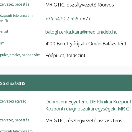
MR GTIC, osztályvezető főorvos
zervezet, beosztás
özponti telefonszám,
+36 54 507 555
/ 677
ellék
balogh.erika.klara@med.unideb.hu
-mail
4100 Berettyóújfalu Orbán Balázs tér 1.
ím
Főépület, földszint
pület, emelet, szobaszám
sszisztens
Debreceni Egyetem, DE Klinikai Központ
zervezeti egység
Központi diagnosztikai egységek, MR G
MR GTIC, részlegvezető asszisztens
zervezet, beosztás
özponti telefonszám,