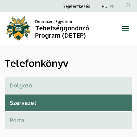
Telefonkönyv
Ugrás
Anonim
Bejelentkezés
HU
EN
a
Felhasználói
|
tartalomra
Debreceni Egyetem
fiók
Tehetséggondozó
Tehetséggondozó
menüje
Program (DETEP)
Program
(DETEP)
Telefonkönyv