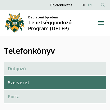
Telefonkönyv
Ugrás
Anonim
Bejelentkezés
HU
EN
a
Felhasználói
|
tartalomra
Debreceni Egyetem
fiók
Tehetséggondozó
Tehetséggondozó
menüje
Program (DETEP)
Program
(DETEP)
Telefonkönyv