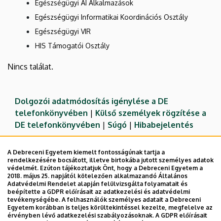
Egészségügyi AI Alkalmazások
Egészségügyi Informatikai Koordinációs Osztály
Egészségügyi VIR
HIS Támogatói Osztály
Nincs találat.
Dolgozói adatmódosítás igénylése a DE
telefonkönyvében
|
Külső személyek rögzítése a
DE telefonkönyvében
|
Súgó
|
Hibabejelentés
A Debreceni Egyetem kiemelt fontosságúnak tartja a
rendelkezésére bocsátott, illetve birtokába jutott személyes adatok
védelmét. Ezúton tájékoztatjuk Önt, hogy a Debreceni Egyetem a
2018. május 25. napjától kötelezően alkalmazandó Általános
Adatvédelmi Rendelet alapján felülvizsgálta folyamatait és
beépítette a GDPR előírásait az adatkezelési és adatvédelmi
tevékenységébe. A felhasználók személyes adatait a Debreceni
Egyetem korábban is teljes körültekintéssel kezelte, megfelelve az
érvényben lévő adatkezelési szabályozásoknak. A GDPR előírásait