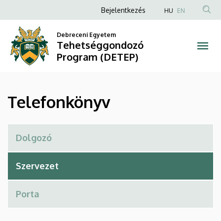
Telefonkönyv
Ugrás
Anonim
Bejelentkezés
HU
EN
a
Felhasználói
|
tartalomra
Debreceni Egyetem
fiók
Tehetséggondozó
Tehetséggondozó
menüje
Program (DETEP)
Program
(DETEP)
Telefonkönyv