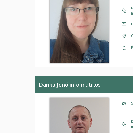
K
m
E
C
É
Danka Jenő
informatikus
S
K
m