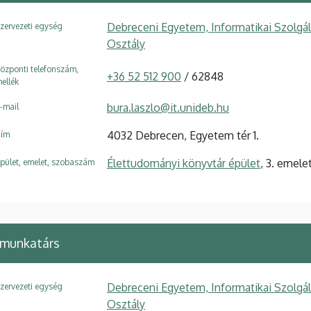
Debreceni Egyetem, Informatikai Szolgá
zervezeti egység
Osztály
özponti telefonszám,
+36 52 512 900
/ 62848
ellék
bura.laszlo@it.unideb.hu
-mail
4032 Debrecen, Egyetem tér 1.
ím
Élettudományi könyvtár épület
, 3. emele
pület, emelet, szobaszám
 munkatárs
Debreceni Egyetem, Informatikai Szolgá
zervezeti egység
Osztály