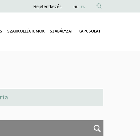
Anonim
Bejelentkezés
HU
EN
Felhasználói
fiók
S
SZAKKOLLÉGIUMOK
SZABÁLYZAT
KAPCSOLAT
menüje
Fő
navigáció