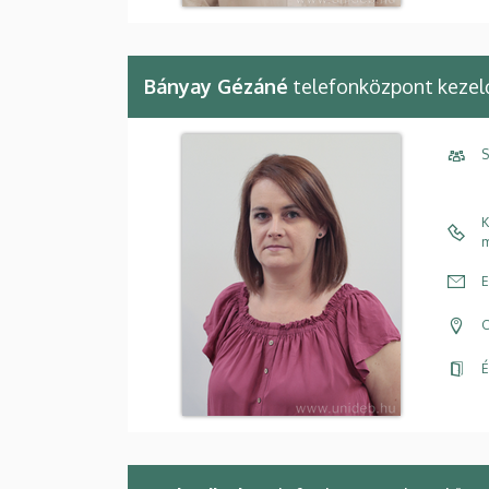
Bányay Gézáné
telefonközpont kezel
S
K
m
E
C
É