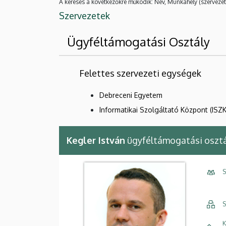
A keresés a következőkre működik: Név, Munkahely (szervezet
Szervezetek
Ügyféltámogatási Osztály
Felettes szervezeti egységek
Debreceni Egyetem
Informatikai Szolgáltató Központ (ISZK
Kegler István
ügyféltámogatási oszt
S
S
K