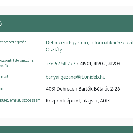
ő
Debreceni Egyetem, Informatikai Szolgá
zervezeti egység
Osztály
özponti telefonszám,
+36 52 511 777
/ 41901, 41902, 41903
ellék
banyai.gezane@it.unideb.hu
-mail
4031 Debrecen Bartók Béla út 2-26
ím
Központi épület, alagsor, A013
pület, emelet, szobaszám