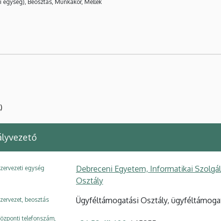
i egység), Beosztás, Munkakör, Mellék
)
ályvezető
Debreceni Egyetem, Informatikai Szolgá
zervezeti egység
Osztály
Ügyféltámogatási Osztály, ügyféltámoga
zervezet, beosztás
özponti telefonszám,