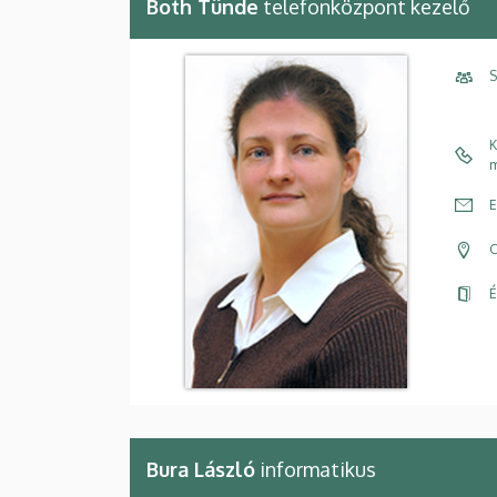
Both Tünde
telefonközpont kezelő
S
K
m
E
C
É
Bura László
informatikus