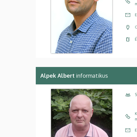
m
E
C
É
Alpek Albert
informatikus
S
K
m
E