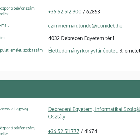
özponti telefonszám,
+36 52 512 900
/ 62853
ellék
czimmerman.tunde@it.unideb.hu
-mail
4032 Debrecen Egyetem tér 1
ím
Élettudományi könyvtár épület
, 3. emele
pület, emelet, szobaszám
Debreceni Egyetem, Informatikai Szolgá
zervezeti egység
Osztály
özponti telefonszám,
+36 52 511 777
/ 41674
ellék