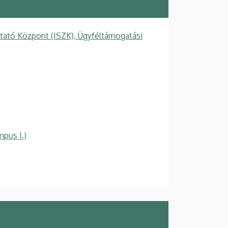
ltató Központ (ISZK), Ügyféltámogatási
mpus I.)