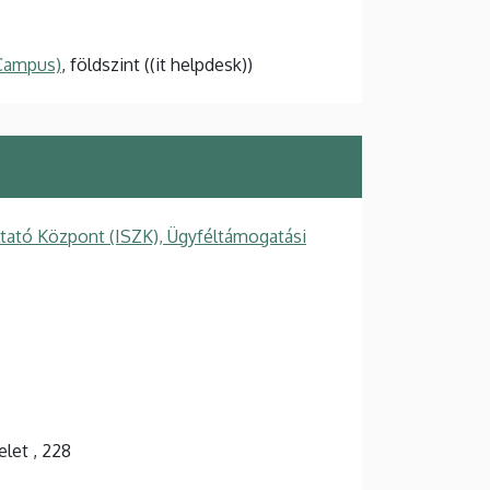
 Campus)
, földszint ((it helpdesk))
ltató Központ (ISZK), Ügyféltámogatási
elet , 228