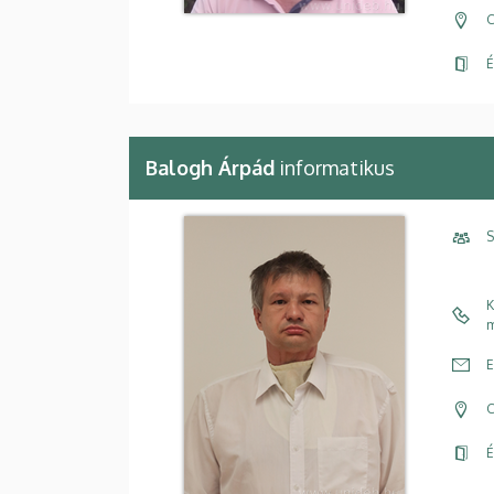
C
É
Balogh Árpád
informatikus
S
K
m
E
C
É