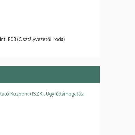
zint, F03 (Osztályvezetői iroda)
ltató Központ (ISZK), Ügyféltámogatási