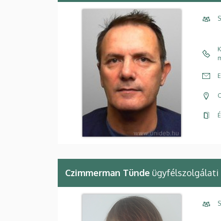
S
K
m
E
C
É
Czimmerman Tünde
ügyfélszolgálati
S