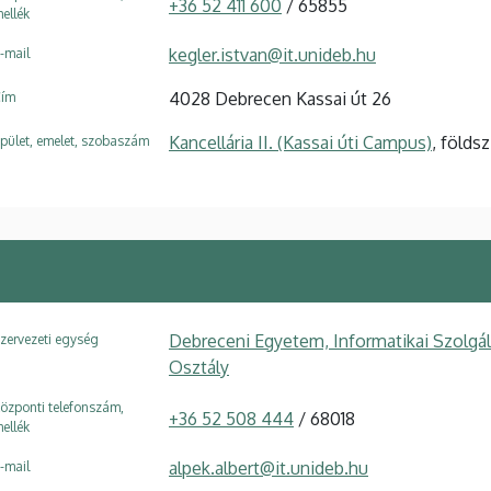
+36 52 411 600
/ 65855
ellék
kegler.istvan@it.unideb.hu
-mail
4028 Debrecen Kassai út 26
ím
Kancellária II. (Kassai úti Campus)
, földs
pület, emelet, szobaszám
Debreceni Egyetem, Informatikai Szolgá
zervezeti egység
Osztály
özponti telefonszám,
+36 52 508 444
/ 68018
ellék
alpek.albert@it.unideb.hu
-mail