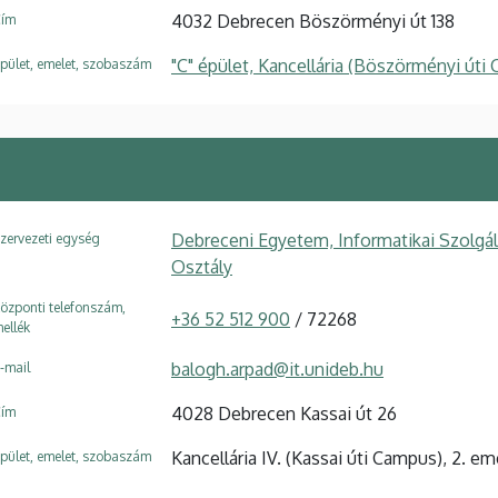
4032 Debrecen Böszörményi út 138
ím
"C" épület, Kancellária (Böszörményi úti
pület, emelet, szobaszám
Debreceni Egyetem, Informatikai Szolgá
zervezeti egység
Osztály
özponti telefonszám,
+36 52 512 900
/ 72268
ellék
balogh.arpad@it.unideb.hu
-mail
4028 Debrecen Kassai út 26
ím
Kancellária IV. (Kassai úti Campus), 2. em
pület, emelet, szobaszám