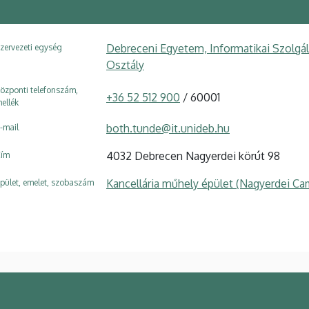
Debreceni Egyetem, Informatikai Szolgá
zervezeti egység
Osztály
özponti telefonszám,
+36 52 512 900
/ 60001
ellék
both.tunde@it.unideb.hu
-mail
4032 Debrecen Nagyerdei körút 98
ím
Kancellária műhely épület (Nagyerdei Ca
pület, emelet, szobaszám