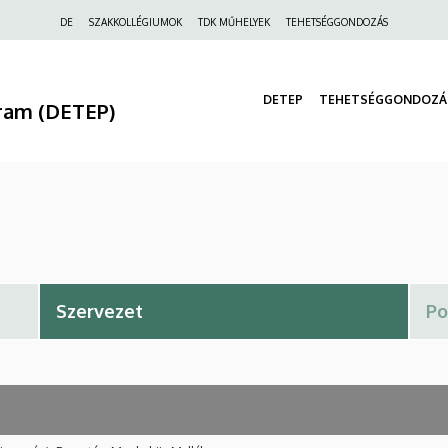
Felső
DE
SZAKKOLLÉGIUMOK
TDK MŰHELYEK
TEHETSÉGGONDOZÁS
navigáció
DETEP
TEHETSÉGGONDOZÁ
ram (DETEP)