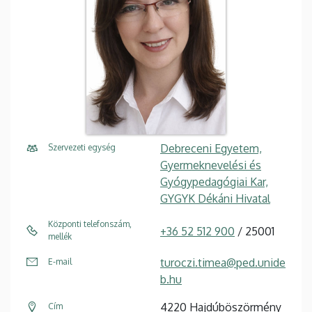
Debreceni Egyetem,
Szervezeti egység
Gyermeknevelési és
Gyógypedagógiai Kar,
GYGYK Dékáni Hivatal
Központi telefonszám,
+36 52 512 900
/ 25001
mellék
turoczi.timea@ped.unide
E-mail
b.hu
4220 Hajdúböszörmény
Cím