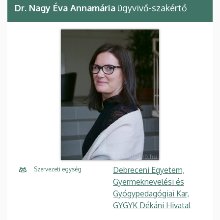
Dr. Nagy Éva Annamária
ügyvivő-szakértő
Debreceni Egyetem,
Szervezeti egység
Gyermeknevelési és
Gyógypedagógiai Kar,
GYGYK Dékáni Hivatal