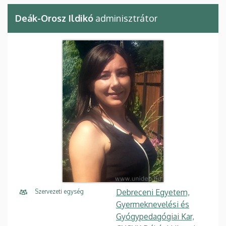
Deák-Orosz Ildikó
adminisztrátor
Debreceni Egyetem,
Szervezeti egység
Gyermeknevelési és
Gyógypedagógiai Kar,