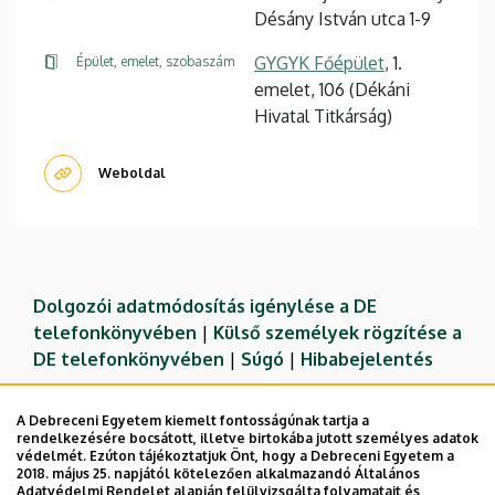
Désány István utca 1-9
GYGYK Főépület
, 1.
Épület, emelet, szobaszám
emelet, 106 (Dékáni
Hivatal Titkárság)
Weboldal
Dolgozói adatmódosítás igénylése a DE
telefonkönyvében
|
Külső személyek rögzítése a
DE telefonkönyvében
|
Súgó
|
Hibabejelentés
A Debreceni Egyetem kiemelt fontosságúnak tartja a
rendelkezésére bocsátott, illetve birtokába jutott személyes adatok
védelmét. Ezúton tájékoztatjuk Önt, hogy a Debreceni Egyetem a
2018. május 25. napjától kötelezően alkalmazandó Általános
Adatvédelmi Rendelet alapján felülvizsgálta folyamatait és