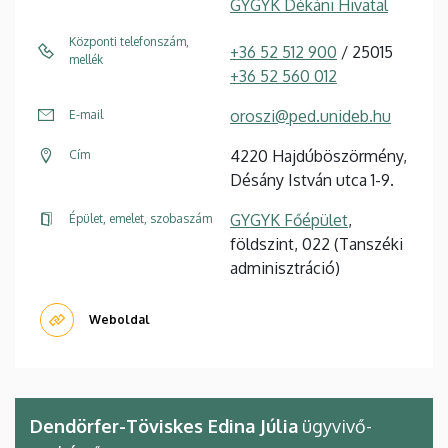
GYGYK Dékáni Hivatal
Központi telefonszám,
+36 52 512 900
/ 25015
mellék
+36 52 560 012
oroszi@ped.unideb.hu
E-mail
4220 Hajdúböszörmény,
Cím
Désány István utca 1-9.
GYGYK Főépület
,
Épület, emelet, szobaszám
földszint, 022 (Tanszéki
adminisztráció)
Weboldal
Dendörfer-Töviskes Edina Júlia
ügyvivő-