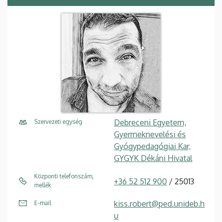
Debreceni Egyetem,
Szervezeti egység
Gyermeknevelési és
Gyógypedagógiai Kar,
GYGYK Dékáni Hivatal
Központi telefonszám,
+36 52 512 900
/ 25013
mellék
kiss.robert@ped.unideb.h
E-mail
u