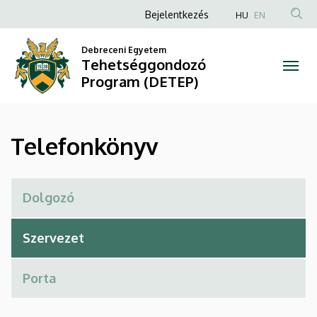
Telefonkönyv
Ugrás
Anonim
Bejelentkezés
HU
EN
a
Felhasználói
|
tartalomra
Debreceni Egyetem
fiók
Tehetséggondozó
Tehetséggondozó
menüje
Program (DETEP)
Program
(DETEP)
Telefonkönyv