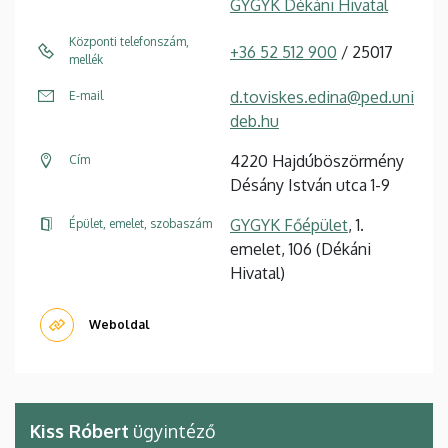
GYGYK Dékáni Hivatal
Központi telefonszám,
+36 52 512 900
/ 25017
mellék
d.toviskes.edina@ped.uni
E-mail
deb.hu
4220 Hajdúböszörmény
Cím
Désány István utca 1-9
GYGYK Főépület
, 1.
Épület, emelet, szobaszám
emelet, 106 (Dékáni
Hivatal)
Weboldal
Kiss Róbert
ügyintéző