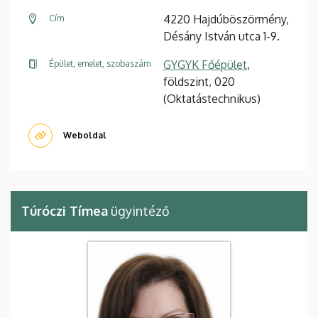
4220 Hajdúböszörmény,
Cím
Désány István utca 1-9.
GYGYK Főépület
,
Épület, emelet, szobaszám
földszint, 020
(Oktatástechnikus)
Weboldal
Túróczi Tímea
ügyintéző