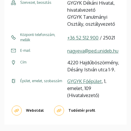
GYGYK Dékáni Hivatal,
Szervezet, beosztás
hivatalvezető
GYGYK Tanulmányi
Osztály, osztályvezető
Központi telefonszám,
+36 52 512 900
/ 25021
mellék
nagyeva@ped.unideb.hu
E-mail
4220 Hajdúböszörmény,
Cím
Désány István utca 1-9.
GYGYK Főépület
, 1.
Épület, emelet, szobaszám
emelet, 109
(Hivatalvezető)
Weboldal
Tudóstér profil