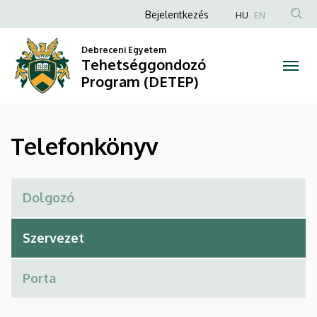
Telefonkönyv
Ugrás
Anonim
Bejelentkezés
HU
EN
a
Felhasználói
|
tartalomra
Debreceni Egyetem
fiók
Tehetséggondozó
Tehetséggondozó
menüje
Program (DETEP)
Program
(DETEP)
Telefonkönyv