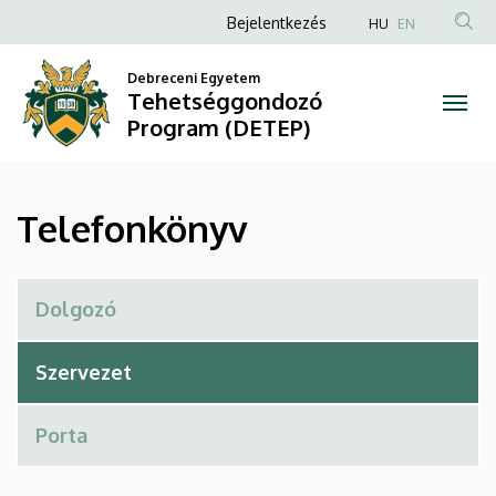
Telefonkönyv
Ugrás
Anonim
Bejelentkezés
HU
EN
a
Felhasználói
|
tartalomra
Debreceni Egyetem
fiók
Tehetséggondozó
Tehetséggondozó
menüje
Program (DETEP)
Program
(DETEP)
Telefonkönyv