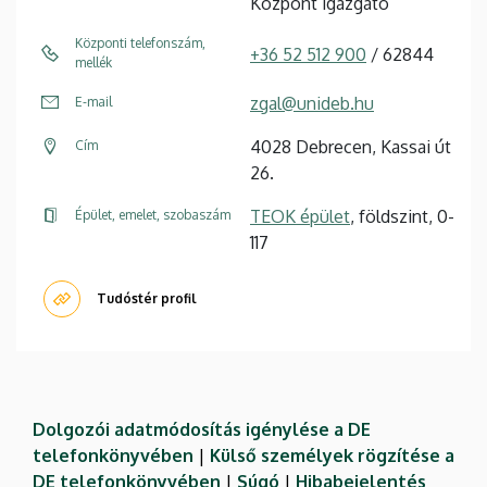
Központ igazgató
Központi telefonszám,
+36 52 512 900
/ 62844
mellék
zgal@unideb.hu
E-mail
4028 Debrecen, Kassai út
Cím
26.
TEOK épület
, földszint, 0-
Épület, emelet, szobaszám
117
Tudóstér profil
Dolgozói adatmódosítás igénylése a DE
telefonkönyvében
|
Külső személyek rögzítése a
DE telefonkönyvében
|
Súgó
|
Hibabejelentés