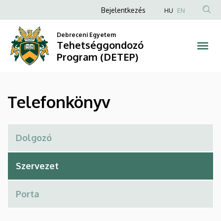
Telefonkönyv
Ugrás
Anonim
Bejelentkezés
HU
EN
a
Felhasználói
|
tartalomra
Debreceni Egyetem
fiók
Tehetséggondozó
Tehetséggondozó
menüje
Program (DETEP)
Program
(DETEP)
Telefonkönyv