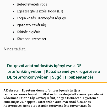
Betegfelvételi Iroda
Egészségfejlesztési Iroda (EFI)
Foglalkozás üzemegészségügy
Igazgatói titkárság
Kórház higiénia
Központi szervezet
Nincs találat.
Dolgozói adatmódosítás igénylése a DE
telefonkönyvében
|
Külső személyek rögzítése a
DE telefonkönyvében
|
Súgó
|
Hibabejelentés
A Debreceni Egyetem kiemelt fontosságúnak tartja a
rendelkezésére bocsátott, illetve birtokába jutott személyes adatok
védelmét. Ezúton tájékoztatjuk Önt, hogy a Debreceni Egyetem a
2018. május 25. napjától kötelezően alkalmazandó Általános
Adatvédelmi Rendelet alapján felülvizsgálta folyamatait és