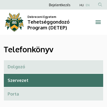
Telefonkönyv
Ugrás
Anonim
Bejelentkezés
HU
EN
a
Felhasználói
|
tartalomra
Debreceni Egyetem
fiók
Tehetséggondozó
Tehetséggondozó
menüje
Program (DETEP)
Program
(DETEP)
Telefonkönyv