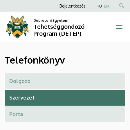
Telefonkönyv
Ugrás
Anonim
Bejelentkezés
HU
EN
a
Felhasználói
|
tartalomra
Debreceni Egyetem
fiók
Tehetséggondozó
Tehetséggondozó
menüje
Program (DETEP)
Program
(DETEP)
Telefonkönyv