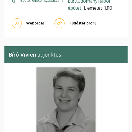
Élettudományi labor
Épület, emelet, szobaszám
épület
, 1. emelet, 1.110
Weboldal
Tudóstér profil
Bíró Vivien
adjunktus