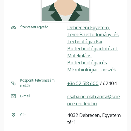
Debreceni Egyetem,
Szervezeti egység
Természettudományi és
Technológiai Kar,
Biotechnológiai Intézet,
Molekuláris
Biotechnológiai és
Mikrobiológiai Tanszék
Központi telefonszám,
+36 52 518 600
/ 62404
mellék
csabaine.olah.anita@scie
E-mail
nce.unideb.hu
4032 Debrecen, Egyetem
Cím
tér 1.