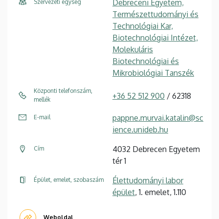
Debreceni Egyetem,
Szervezeti egység
Természettudományi és
Technológiai Kar,
Biotechnológiai Intézet,
Molekuláris
Biotechnológiai és
Mikrobiológiai Tanszék
Központi telefonszám,
+36 52 512 900
/ 62318
mellék
pappne.murvai.katalin@sc
E-mail
ience.unideb.hu
4032 Debrecen Egyetem
Cím
tér 1
Élettudományi labor
Épület, emelet, szobaszám
épület
, 1. emelet, 1.110
Weboldal