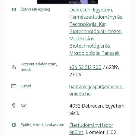
Debreceni Egyetem,
Szervezeti egység
Természettudományi és
Technológiai Kar,
Biotechnológiai Intézet,
Molekuláris
Biotechnológiai és
Mikrobiológiai Tanszék
Központi telefonszám,
+36 52 512 900
/ 62319,
mellék
23016
banfalvi.gaspar@science.
E-mail
unideb.hu
4032 Debrecen, Egyetem
Cím
tér 1.
Élettudományi labor
Épület, emelet, szobaszám
épület
, 1. emelet, 1.102