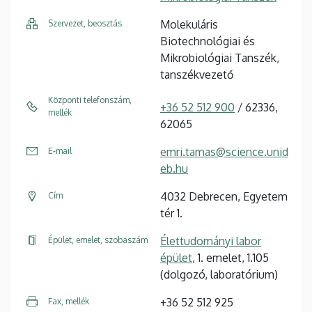
Molekuláris
Szervezet, beosztás
Biotechnológiai és
Mikrobiológiai Tanszék,
tanszékvezető
Központi telefonszám,
+36 52 512 900
/ 62336,
mellék
62065
emri.tamas@science.unid
E-mail
eb.hu
4032 Debrecen, Egyetem
Cím
tér 1.
Élettudományi labor
Épület, emelet, szobaszám
épület
, 1. emelet, 1.105
(dolgozó, laboratórium)
+36 52 512 925
Fax, mellék