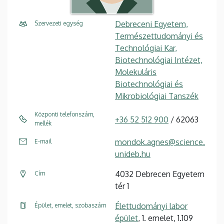
Debreceni Egyetem,
Szervezeti egység
Természettudományi és
Technológiai Kar,
Biotechnológiai Intézet,
Molekuláris
Biotechnológiai és
Mikrobiológiai Tanszék
Központi telefonszám,
+36 52 512 900
/ 62063
mellék
mondok.agnes@science.
E-mail
unideb.hu
4032 Debrecen Egyetem
Cím
tér 1
Élettudományi labor
Épület, emelet, szobaszám
épület
, 1. emelet, 1.109