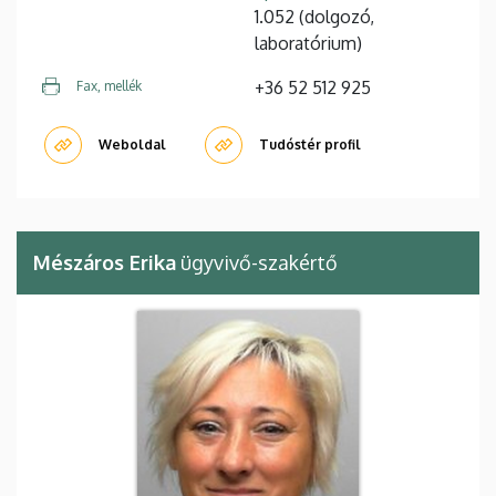
1.052 (dolgozó,
laboratórium)
+36 52 512 925
Fax, mellék
Weboldal
Tudóstér profil
Mészáros Erika
ügyvivő-szakértő