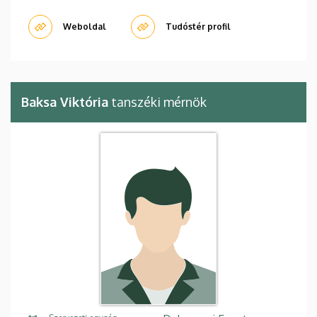
Weboldal
Tudóstér profil
Baksa Viktória
tanszéki mérnök