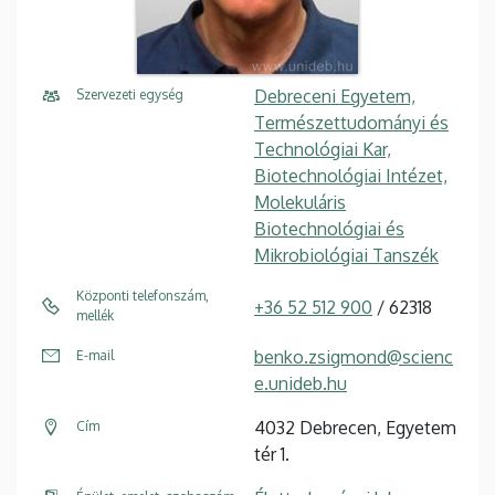
Debreceni Egyetem,
Szervezeti egység
Természettudományi és
Technológiai Kar,
Biotechnológiai Intézet,
Molekuláris
Biotechnológiai és
Mikrobiológiai Tanszék
Központi telefonszám,
+36 52 512 900
/ 62318
mellék
benko.zsigmond@scienc
E-mail
e.unideb.hu
4032 Debrecen, Egyetem
Cím
tér 1.