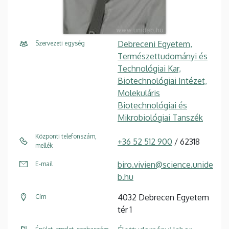
Debreceni Egyetem,
Szervezeti egység
Természettudományi és
Technológiai Kar,
Biotechnológiai Intézet,
Molekuláris
Biotechnológiai és
Mikrobiológiai Tanszék
Központi telefonszám,
+36 52 512 900
/ 62318
mellék
biro.vivien@science.unide
E-mail
b.hu
4032 Debrecen Egyetem
Cím
tér 1