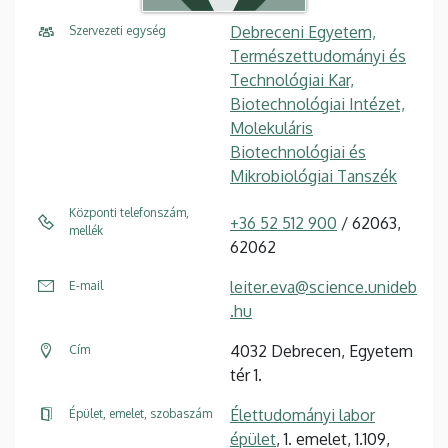
Debreceni Egyetem,
Szervezeti egység
Természettudományi és
Technológiai Kar,
Biotechnológiai Intézet,
Molekuláris
Biotechnológiai és
Mikrobiológiai Tanszék
Központi telefonszám,
+36 52 512 900
/ 62063,
mellék
62062
leiter.eva@science.unideb
E-mail
.hu
4032 Debrecen, Egyetem
Cím
tér 1.
Élettudományi labor
Épület, emelet, szobaszám
épület
, 1. emelet, 1.109,