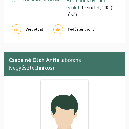
Élettudományi labor
Épület, emelet, szobaszám
épület
, 1. emelet, 1.110 (1.
fésű)
Weboldal
Tudóstér profil
Csabainé Oláh Anita
laboráns
(vegyésztechnikus)