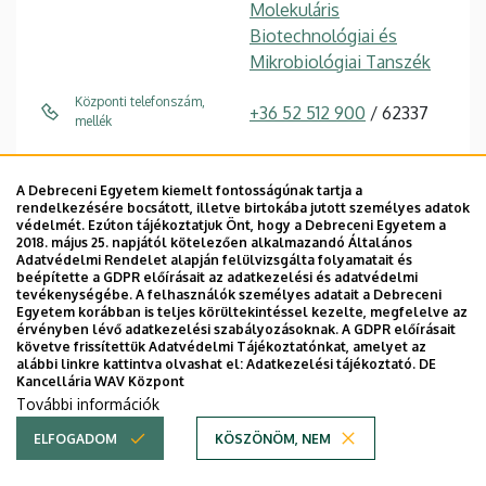
Molekuláris
Biotechnológiai és
Mikrobiológiai Tanszék
Központi telefonszám,
+36 52 512 900
/ 62337
mellék
pocsi.istvan@science.uni
E-mail
deb.hu
A Debreceni Egyetem kiemelt fontosságúnak tartja a
rendelkezésére bocsátott, illetve birtokába jutott személyes adatok
védelmét. Ezúton tájékoztatjuk Önt, hogy a Debreceni Egyetem a
4032 Debrecen, Egyetem
Cím
2018. május 25. napjától kötelezően alkalmazandó Általános
tér 1.
Adatvédelmi Rendelet alapján felülvizsgálta folyamatait és
beépítette a GDPR előírásait az adatkezelési és adatvédelmi
tevékenységébe. A felhasználók személyes adatait a Debreceni
Élettudományi labor
Épület, emelet, szobaszám
Egyetem korábban is teljes körültekintéssel kezelte, megfelelve az
épület
, 1. emelet, 1.107
érvényben lévő adatkezelési szabályozásoknak. A GDPR előírásait
követve frissítettük Adatvédelmi Tájékoztatónkat, amelyet az
(tanszékvezetői iroda)
alábbi linkre kattintva olvashat el:
Adatkezelési tájékoztató.
DE
Kancellária WAV Központ
+36 52 512 925
Fax, mellék
További információk
ELFOGADOM
KÖSZÖNÖM, NEM
Weboldal
Tudóstér profil