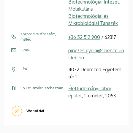
Biotechnológiai Intézet,
Molekuláris
Biotechnológiai és
Mikrobiológiai Tanszék
Központi telefonszám,
+36 52 512 900
/ 62317
mellék
pinczes.gyula@science.un
E-mail
ideb.hu
4032 Debrecen Egyetem
Cím
tér 1
Élettudományi labor
Épület, emelet, szobaszám
épület
, 1. emelet, 1.053
Weboldal