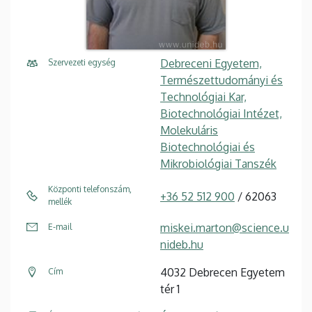
Debreceni Egyetem,
Szervezeti egység
Természettudományi és
Technológiai Kar,
Biotechnológiai Intézet,
Molekuláris
Biotechnológiai és
Mikrobiológiai Tanszék
Központi telefonszám,
+36 52 512 900
/ 62063
mellék
miskei.marton@science.u
E-mail
nideb.hu
4032 Debrecen Egyetem
Cím
tér 1