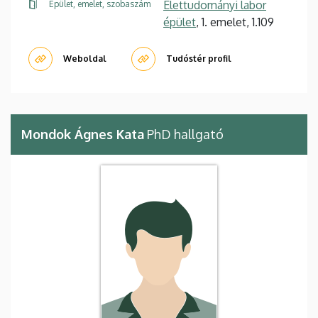
Élettudományi labor
Épület, emelet, szobaszám
épület
, 1. emelet, 1.109
Weboldal
Tudóstér profil
Mondok Ágnes Kata
PhD hallgató