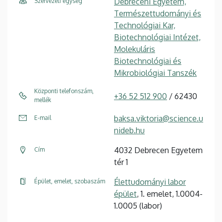
Debreceni Egyetem,
Szervezeti egység
Természettudományi és
Technológiai Kar,
Biotechnológiai Intézet,
Molekuláris
Biotechnológiai és
Mikrobiológiai Tanszék
Központi telefonszám,
+36 52 512 900
/ 62430
mellék
baksa.viktoria@science.u
E-mail
nideb.hu
4032 Debrecen Egyetem
Cím
tér 1
Élettudományi labor
Épület, emelet, szobaszám
épület
, 1. emelet, 1.0004-
1.0005 (labor)