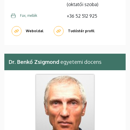
(oktatói szoba)
+36 52 512 925
Fax, mellék
Weboldal
Tudóstér profil
Dr. Benkő Zsigmond
egyetemi docens