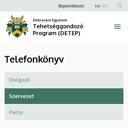
Telefonkönyv
Ugrás
Anonim
Bejelentkezés
HU
EN
a
Felhasználói
|
tartalomra
Debreceni Egyetem
fiók
Tehetséggondozó
Tehetséggondozó
menüje
Program (DETEP)
Program
(DETEP)
Telefonkönyv