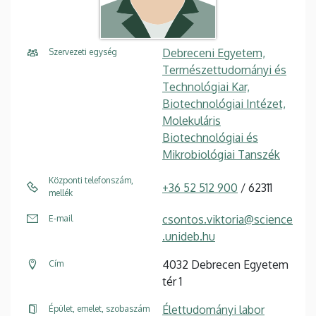
Debreceni Egyetem,
Szervezeti egység
Természettudományi és
Technológiai Kar,
Biotechnológiai Intézet,
Molekuláris
Biotechnológiai és
Mikrobiológiai Tanszék
Központi telefonszám,
+36 52 512 900
/ 62311
mellék
csontos.viktoria@science
E-mail
.unideb.hu
4032 Debrecen Egyetem
Cím
tér 1
Élettudományi labor
Épület, emelet, szobaszám