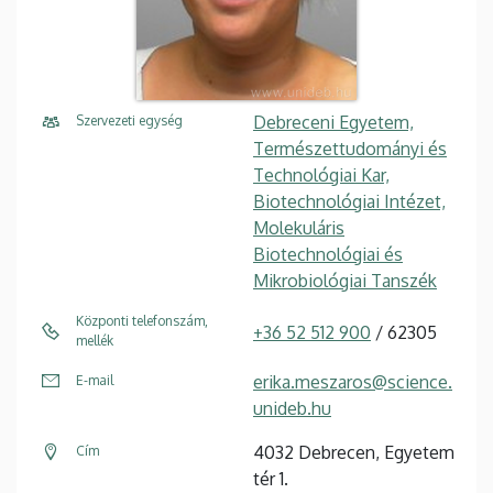
Debreceni Egyetem,
Szervezeti egység
Természettudományi és
Technológiai Kar,
Biotechnológiai Intézet,
Molekuláris
Biotechnológiai és
Mikrobiológiai Tanszék
Központi telefonszám,
+36 52 512 900
/ 62305
mellék
erika.meszaros@science.
E-mail
unideb.hu
4032 Debrecen, Egyetem
Cím
tér 1.