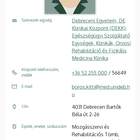
Debreceni Egyetem, DE
Szervezeti egység
Klinikai Központ (DEKK),
Egészségügyi Szolgáltató
Egységek, Klinikák, Orvosi
Rehabilitáció és Fizikális
Medicina Klinika
Központi telefonszám,
+36 52 255 000
/ 56649
mellék
boros.kitti@med.unideb.h
E-mail
u
4031 Debrecen Bartók
Cím
Béla út 2-26
Mozgásszervi és
Épület, emelet, szobaszám
Rehabilitációs Tömb,