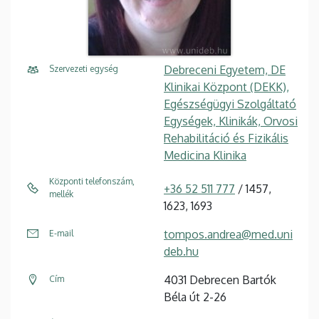
Debreceni Egyetem, DE
Szervezeti egység
Klinikai Központ (DEKK),
Egészségügyi Szolgáltató
Egységek, Klinikák, Orvosi
Rehabilitáció és Fizikális
Medicina Klinika
Központi telefonszám,
+36 52 511 777
/ 1457,
mellék
1623, 1693
tompos.andrea@med.uni
E-mail
deb.hu
4031 Debrecen Bartók
Cím
Béla út 2-26