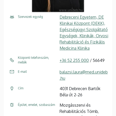
Debreceni Egyetem, DE
Szervezeti egység
Klinikai Központ (DEKK),
Egészségügyi Szolgáltató
Egységek, Klinikák, Orvosi
Rehabilitáció és Fizikális
Medicina Klinika
Központi telefonszám,
+36 52 255 000
/ 56649
mellék
balazsi.laura@med.unideb
E-mail
.hu
4031 Debrecen Bartók
Cím
Béla út 2-26
Mozgásszervi és
Épület, emelet, szobaszám
Rehabilitációs Tömb,