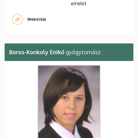
emelet
Weboldal
Boros-Konkoly Enikő
gyógytornász