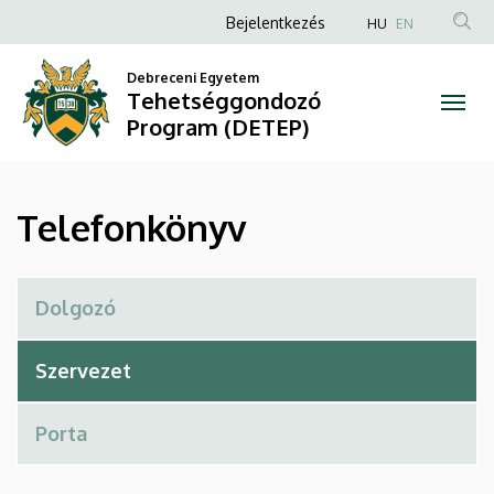
Telefonkönyv
Ugrás
Anonim
Bejelentkezés
HU
EN
a
Felhasználói
|
tartalomra
Debreceni Egyetem
fiók
Tehetséggondozó
Tehetséggondozó
menüje
Program (DETEP)
Program
(DETEP)
Telefonkönyv