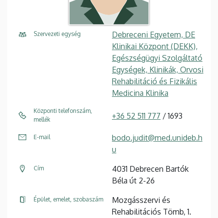
Debreceni Egyetem, DE
Szervezeti egység
Klinikai Központ (DEKK),
Egészségügyi Szolgáltató
Egységek, Klinikák, Orvosi
Rehabilitáció és Fizikális
Medicina Klinika
Központi telefonszám,
+36 52 511 777
/ 1693
mellék
bodo.judit@med.unideb.h
E-mail
u
4031 Debrecen Bartók
Cím
Béla út 2-26
Mozgásszervi és
Épület, emelet, szobaszám
Rehabilitációs Tömb, 1.