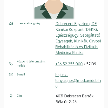
Debreceni Egyetem, DE
Szervezeti egység
Klinikai Központ (DEKK),
Egészségügyi Szolgáltató
Egységek, Klinikák, Orvosi
Rehabilitáció és Fizikális
Medicina Klinika
Központi telefonszám,
+36 52 255 000
/ 57109
mellék
bajusz-
E-mail
leny.agnes@med.unideb.h
u
4031 Debrecen Bartók
Cím
Béla út 2-26