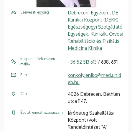
Debreceni Egyetem, DE
Szervezeti egység
Klinikai Központ (DEKK),
Egészségügyi Szolgáltató
Egységek, Klinikák, Orvosi
Rehabilitáció és Fizikális
Medicina Klinika
Központi telefonszám,
+36 52 513 613
/ 638, 691
mellék
konkoly.eniko@med.unid
E-mail
eb.hu
4026 Debrecen, Bethlen
Cím
utca 11-17.
Járóbeteg Szakellátási
Épület, emelet, szobaszám
Központ (volt
Rendelőintézet "A"