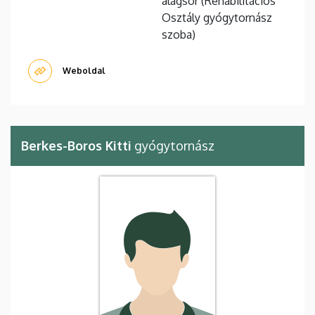
alagsor (Rehabilitációs
Osztály gyógytornász
szoba)
Weboldal
Berkes-Boros Kitti
gyógytornász