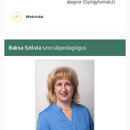
alagsor (Gyógytornász)
Weboldal
Baksa Szilvia
szociálpedagógus