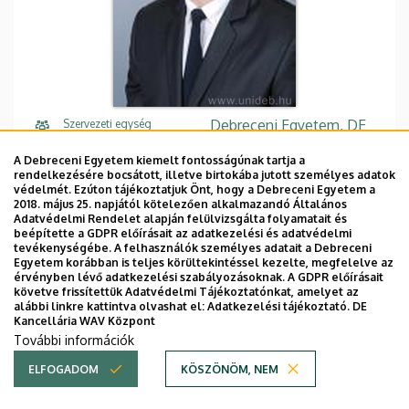
Debreceni Egyetem, DE
Szervezeti egység
Klinikai Központ (DEKK),
A Debreceni Egyetem kiemelt fontosságúnak tartja a
Egészségügyi Szolgáltató
rendelkezésére bocsátott, illetve birtokába jutott személyes adatok
Egységek, Klinikák, Orvosi
védelmét. Ezúton tájékoztatjuk Önt, hogy a Debreceni Egyetem a
2018. május 25. napjától kötelezően alkalmazandó Általános
Rehabilitáció és Fizikális
Adatvédelmi Rendelet alapján felülvizsgálta folyamatait és
Medicina Klinika
beépítette a GDPR előírásait az adatkezelési és adatvédelmi
tevékenységébe. A felhasználók személyes adatait a Debreceni
Egyetem korábban is teljes körültekintéssel kezelte, megfelelve az
Központi telefonszám,
+36 52 511 777
érvényben lévő adatkezelési szabályozásoknak. A GDPR előírásait
mellék
követve frissítettük Adatvédelmi Tájékoztatónkat, amelyet az
alábbi linkre kattintva olvashat el:
Adatkezelési tájékoztató.
DE
bulyaki.peter@med.unide
E-mail
Kancellária WAV Központ
b.hu
További információk
ELFOGADOM
KÖSZÖNÖM, NEM
4031 Debrecen Bartók
Cím
Béla út 2-26