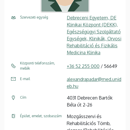
Debreceni Egyetem, DE
Szervezeti egység
Klinikai Központ (DEKK),
Egészségügyi Szolgáltató
Egységek, Klinikák, Orvosi
Rehabilitáció és Fizikális
Medicina Klinika
Központi telefonszám,
+36 52 255 000
/ 56649
mellék
alexandrapadar@med.unid
E-mail
eb.hu
4031 Debrecen Bartók
Cím
Béla út 2-26
Mozgásszervi és
Épület, emelet, szobaszám
Rehabilitációs Tömb,