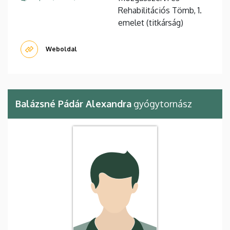
Rehabilitációs Tömb, 1.
emelet (titkárság)
Weboldal
Balázsné Pádár Alexandra
gyógytornász