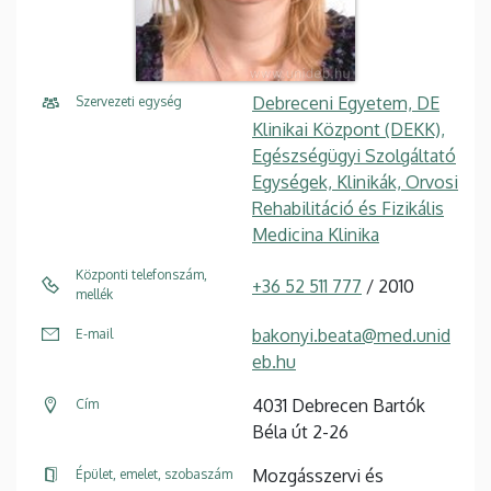
Debreceni Egyetem, DE
Szervezeti egység
Klinikai Központ (DEKK),
Egészségügyi Szolgáltató
Egységek, Klinikák, Orvosi
Rehabilitáció és Fizikális
Medicina Klinika
Központi telefonszám,
+36 52 511 777
/ 2010
mellék
bakonyi.beata@med.unid
E-mail
eb.hu
4031 Debrecen Bartók
Cím
Béla út 2-26
Mozgásszervi és
Épület, emelet, szobaszám