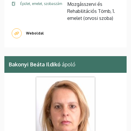
Mozgásszervi és
Épület, emelet, szobaszám
Rehabilitációs Tömb, 1.
emelet (orvosi szoba)
Weboldal
Bakonyi Beáta Ildikó
ápoló