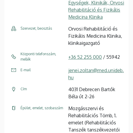
Egységek, Klinikák, Orvosi
Rehabilitáció és Fizikális
Medicina Klinika
Orvosi Rehabilitáció és
Szervezet, beosztás
Fizikális Medicina Klinika,
klinikaigazgató
Központi telefonszám,
+36 52 255 000
/ 55942
mellék
jenei.zoltan@med.unideb.
E-mail
hu
4031 Debrecen Bartók
Cím
Béla út 2-26
Mozgásszervi és
Épület, emelet, szobaszám
Rehabilitációs Tömb, 1.
emelet (Rehabilitációs
Tanszék tanszékvezetői