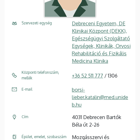
Debreceni Egyetem, DE
Szervezeti egység
Klinikai Központ (DEKK),
Egészségügyi Szolgáltató
Egységek, Klinikák, Orvosi
Rehabilitáció és Fizikális
Medicina Klinika
Központi telefonszám,
+36 52 511 777
/ 1306
mellék
borsi-
E-mail
lieber.katalin@med.unide
b.hu
4031 Debrecen Bartók
Cím
Béla út 2-26
Mozgásszervi és
Épület, emelet, szobaszám