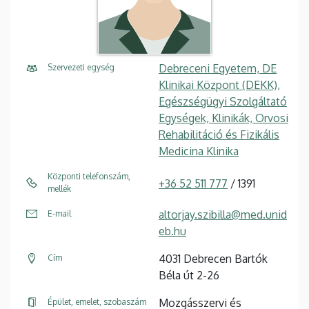
Debreceni Egyetem, DE
Szervezeti egység
Klinikai Központ (DEKK),
Egészségügyi Szolgáltató
Egységek, Klinikák, Orvosi
Rehabilitáció és Fizikális
Medicina Klinika
Központi telefonszám,
+36 52 511 777
/ 1391
mellék
altorjay.szibilla@med.unid
E-mail
eb.hu
4031 Debrecen Bartók
Cím
Béla út 2-26
Mozgásszervi és
Épület, emelet, szobaszám