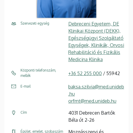
Debreceni Egyetem, DE
Szervezeti egység
Klinikai Központ (DEKK),
Egészségügyi Szolgáltató
Egységek, Klinikák, Orvosi
Rehabilitáció és Fizikális
Medicina Klinika
Központi telefonszám,
+36 52 255 000
/ 55942
mellék
baksa.szilvia@med.unideb
E-mail
.hu
orfmt@med.unideb.hu
4031 Debrecen Bartók
Cím
Béla út 2-26
Mozgásszervi és
Épület, emelet, szobaszám