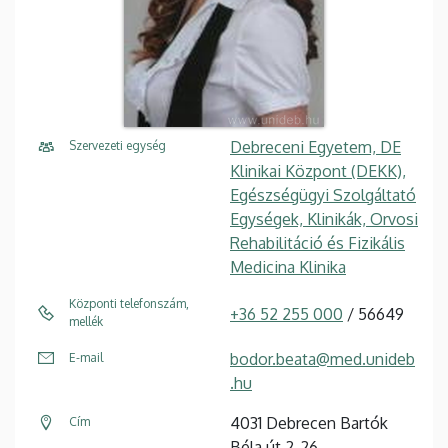
Debreceni Egyetem, DE
Szervezeti egység
Klinikai Központ (DEKK),
Egészségügyi Szolgáltató
Egységek, Klinikák, Orvosi
Rehabilitáció és Fizikális
Medicina Klinika
Központi telefonszám,
+36 52 255 000
/ 56649
mellék
bodor.beata@med.unideb
E-mail
.hu
4031 Debrecen Bartók
Cím
Béla út 2-26