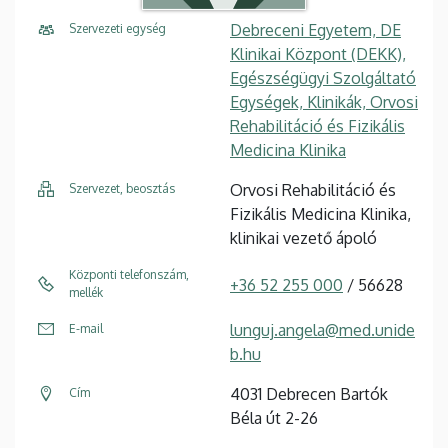
Debreceni Egyetem, DE
Szervezeti egység
Klinikai Központ (DEKK),
Egészségügyi Szolgáltató
Egységek, Klinikák, Orvosi
Rehabilitáció és Fizikális
Medicina Klinika
Orvosi Rehabilitáció és
Szervezet, beosztás
Fizikális Medicina Klinika,
klinikai vezető ápoló
Központi telefonszám,
+36 52 255 000
/ 56628
mellék
lunguj.angela@med.unide
E-mail
b.hu
4031 Debrecen Bartók
Cím
Béla út 2-26