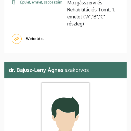
Mozgásszervi és
Épület, emelet, szobaszám
Rehabilitációs Tömb, 1.
emelet ("A","B","C"
részleg)
Weboldal
dr. Bajusz-Leny Ágnes
szakorvos