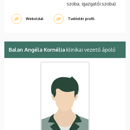
szoba, igazgatói szoba)
Weboldal
Tudóstér profil
Balan Angéla Kornélia
klinikai vezető ápoló