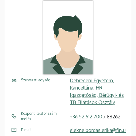
Debreceni Egyetem,
Szervezeti egység
Kancellária, HR
Igazgatóság, Bérügyi- és
TB Ellátások Osztály
Központi telefonszám,
+36 52 512 700
/ 88262
mellék
elekne.bordas.erika@fin.u
E-mail