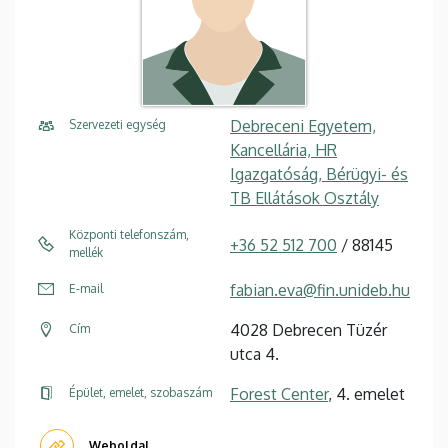
Debreceni Egyetem,
Szervezeti egység
Kancellária, HR
Igazgatóság, Bérügyi- és
TB Ellátások Osztály
Központi telefonszám,
+36 52 512 700
/ 88145
mellék
fabian.eva@fin.unideb.hu
E-mail
4028 Debrecen Tüzér
Cím
utca 4.
Forest Center
, 4. emelet
Épület, emelet, szobaszám
Weboldal