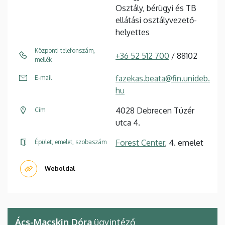
Osztály, bérügyi és TB
ellátási osztályvezető-
helyettes
Központi telefonszám,
+36 52 512 700
/ 88102
mellék
fazekas.beata@fin.unideb.
E-mail
hu
4028 Debrecen Tüzér
Cím
utca 4.
Forest Center
, 4. emelet
Épület, emelet, szobaszám
Weboldal
Ács-Macskin Dóra
ügyintéző