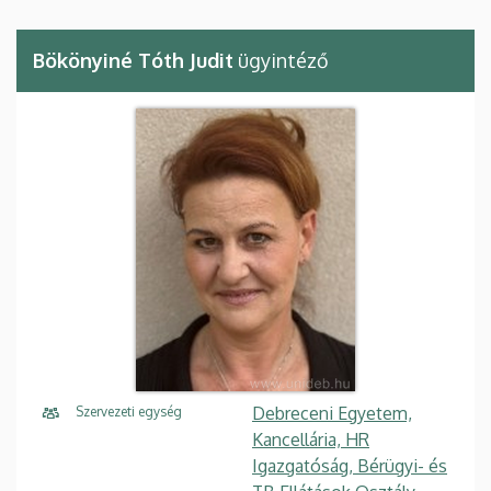
Bökönyiné Tóth Judit
ügyintéző
Debreceni Egyetem,
Szervezeti egység
Kancellária, HR
Igazgatóság, Bérügyi- és