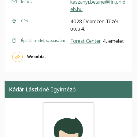
kaszanyi.belane@fin.unid
E-mail
eb.hu
4028 Debrecen Tüzér
Cím
utca 4.
Forest Center
, 4. emelet
Épület, emelet, szobaszám
Weboldal
Kádár Lászlóné
ügyintéző