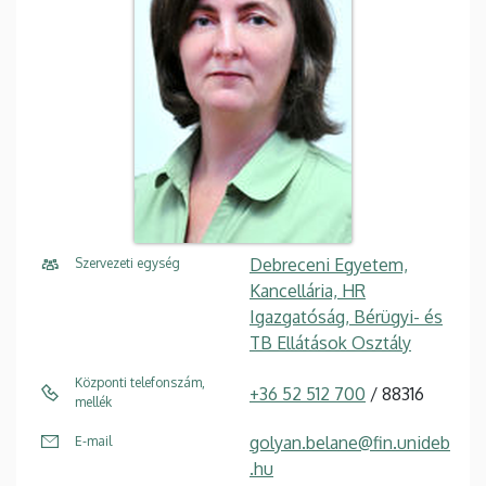
Debreceni Egyetem,
Szervezeti egység
Kancellária, HR
Igazgatóság, Bérügyi- és
TB Ellátások Osztály
Központi telefonszám,
+36 52 512 700
/ 88316
mellék
golyan.belane@fin.unideb
E-mail
.hu