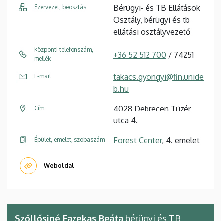
Bérügyi- és TB Ellátások
Szervezet, beosztás
Osztály, bérügyi és tb
ellátási osztályvezető
Központi telefonszám,
+36 52 512 700
/ 74251
mellék
takacs.gyongyi@fin.unide
E-mail
b.hu
4028 Debrecen Tüzér
Cím
utca 4.
Forest Center
, 4. emelet
Épület, emelet, szobaszám
Weboldal
Szőllősiné Fazekas Beáta
bérügyi és TB