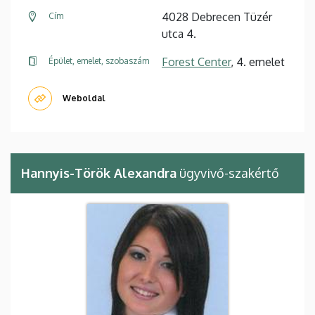
4028 Debrecen Tüzér
Cím
utca 4.
Forest Center
, 4. emelet
Épület, emelet, szobaszám
Weboldal
Hannyis-Török Alexandra
ügyvivő-szakértő