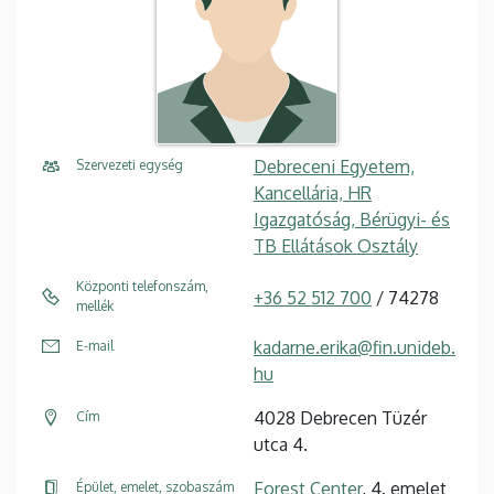
Debreceni Egyetem,
Szervezeti egység
Kancellária, HR
Igazgatóság, Bérügyi- és
TB Ellátások Osztály
Központi telefonszám,
+36 52 512 700
/ 74278
mellék
kadarne.erika@fin.unideb.
E-mail
hu
4028 Debrecen Tüzér
Cím
utca 4.
Forest Center
, 4. emelet
Épület, emelet, szobaszám