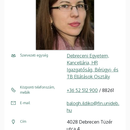
Debreceni Egyetem,
Szervezeti egység
Kancellária, HR
Igazgatóság, Bérügyi- és
TB Ellátások Osztály
Központi telefonszám,
+36 52 512 900
/ 88261
mellék
balogh.ildiko@fin.unideb.
E-mail
hu
4028 Debrecen Tüzér
Cím
utca 4.