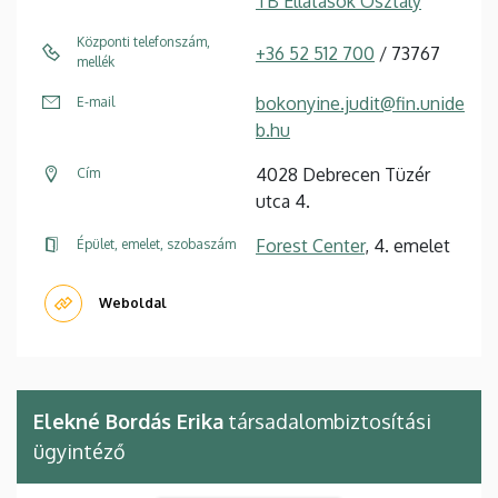
TB Ellátások Osztály
Központi telefonszám,
+36 52 512 700
/ 73767
mellék
bokonyine.judit@fin.unide
E-mail
b.hu
4028 Debrecen Tüzér
Cím
utca 4.
Forest Center
, 4. emelet
Épület, emelet, szobaszám
Weboldal
Elekné Bordás Erika
társadalombiztosítási
ügyintéző