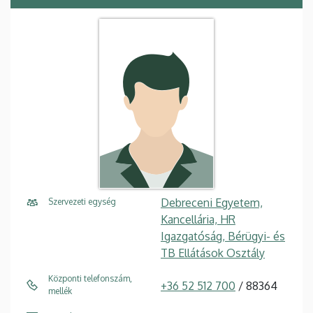
Debreceni Egyetem,
Szervezeti egység
Kancellária, HR
Igazgatóság, Bérügyi- és
TB Ellátások Osztály
Központi telefonszám,
+36 52 512 700
/ 88364
mellék