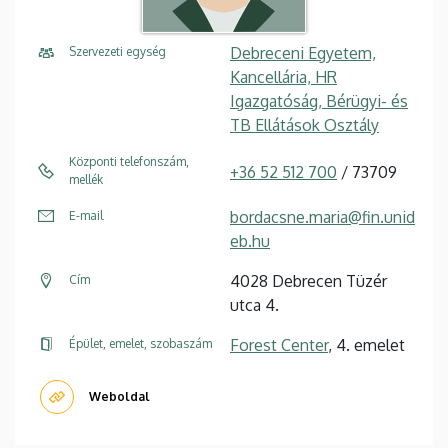
Debreceni Egyetem,
Szervezeti egység
Kancellária, HR
Igazgatóság, Bérügyi- és
TB Ellátások Osztály
Központi telefonszám,
+36 52 512 700
/ 73709
mellék
bordacsne.maria@fin.unid
E-mail
eb.hu
4028 Debrecen Tüzér
Cím
utca 4.
Forest Center
, 4. emelet
Épület, emelet, szobaszám
Weboldal