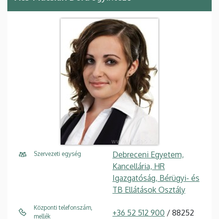
Debreceni Egyetem,
Szervezeti egység
Kancellária, HR
Igazgatóság, Bérügyi- és
TB Ellátások Osztály
Központi telefonszám,
+36 52 512 900
/ 88252
mellék