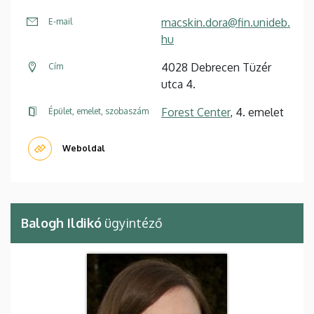
macskin.dora@fin.unideb.
E-mail
hu
4028 Debrecen Tüzér
Cím
utca 4.
Forest Center
, 4. emelet
Épület, emelet, szobaszám
Weboldal
Balogh Ildikó
ügyintéző