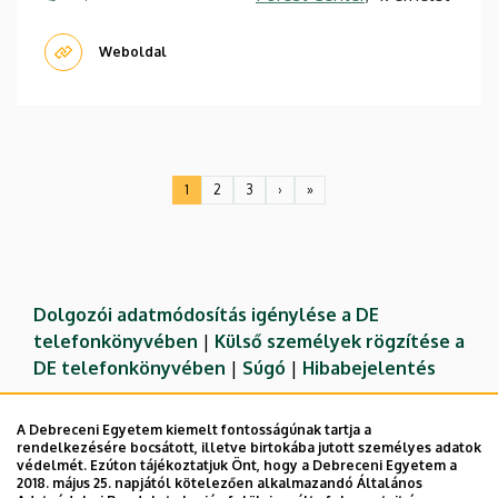
Weboldal
Oldalszámozás
1
2
3
›
»
Jelenlegi
Oldal
Oldal
Következő
Utolsó
oldal
oldal
oldal
Dolgozói adatmódosítás igénylése a DE
telefonkönyvében
|
Külső személyek rögzítése a
DE telefonkönyvében
|
Súgó
|
Hibabejelentés
A Debreceni Egyetem kiemelt fontosságúnak tartja a
rendelkezésére bocsátott, illetve birtokába jutott személyes adatok
védelmét. Ezúton tájékoztatjuk Önt, hogy a Debreceni Egyetem a
2018. május 25. napjától kötelezően alkalmazandó Általános