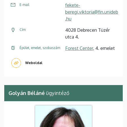
fekete-
E-mail
beregi.viktoria@fin.unideb
.hu
4028 Debrecen Tüzér
Cím
utca 4.
Forest Center
, 4. emelet
Épület, emelet, szobaszám
Weboldal
Golyán Béláné
ügyintéző