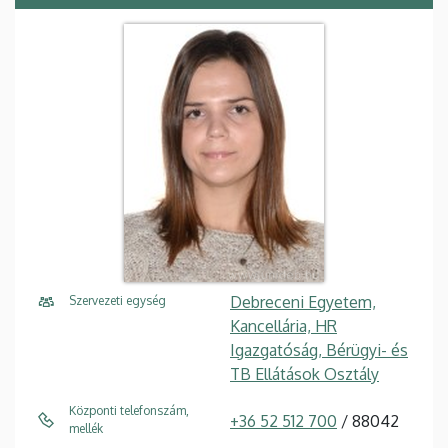
Debreceni Egyetem,
Szervezeti egység
Kancellária, HR
Igazgatóság, Bérügyi- és
TB Ellátások Osztály
Központi telefonszám,
+36 52 512 700
/ 88042
mellék