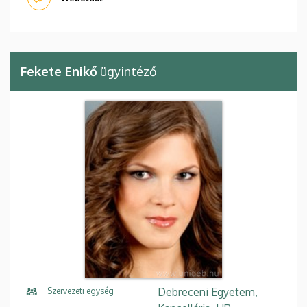
Fekete Enikő
ügyintéző
Debreceni Egyetem,
Szervezeti egység