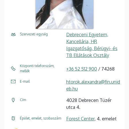
Debreceni Egyetem,
Szervezeti egység
Kancellária, HR
Igazgatóság, Bérügyi- és
TB Ellátások Osztály
Központi telefonszám,
+36 52 512 900
/ 74268
mellék
htorok.alexandra@fin.unid
E-mail
eb.hu
4028 Debrecen Tüzér
Cím
utca 4.
Forest Center
, 4. emelet
Épület, emelet, szobaszám