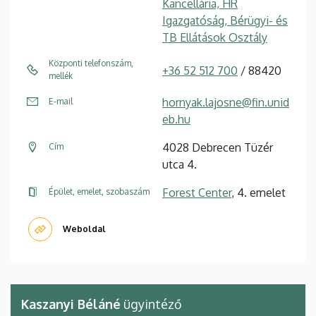
Kancellária, HR
Igazgatóság, Bérügyi- és
TB Ellátások Osztály
Központi telefonszám,
+36 52 512 700
/ 88420
mellék
hornyak.lajosne@fin.unid
E-mail
eb.hu
4028 Debrecen Tüzér
Cím
utca 4.
Forest Center
, 4. emelet
Épület, emelet, szobaszám
Weboldal
Kaszanyi Béláné
ügyintéző