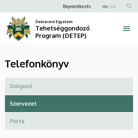
Telefonkönyv
Ugrás
Anonim
Bejelentkezés
HU
EN
a
Felhasználói
|
tartalomra
Debreceni Egyetem
fiók
Tehetséggondozó
Tehetséggondozó
menüje
Program (DETEP)
Program
(DETEP)
Telefonkönyv