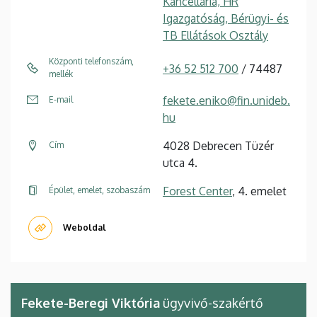
Kancellária, HR
Igazgatóság, Bérügyi- és
TB Ellátások Osztály
Központi telefonszám,
+36 52 512 700
/ 74487
mellék
fekete.eniko@fin.unideb.
E-mail
hu
4028 Debrecen Tüzér
Cím
utca 4.
Forest Center
, 4. emelet
Épület, emelet, szobaszám
Weboldal
Fekete-Beregi Viktória
ügyvivő-szakértő